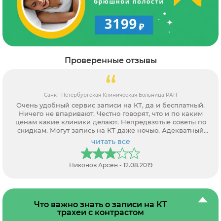
Проверенные отзывы
Санкт-Петербургская Клиническая Больница РАН
Очень удобный сервис записи на КТ, да и бесплатный.
Ничего не впаривают. Честно говорят, что и по каким
ценам какие клиники делают. Непредвзятые советы по
скидкам. Могут запись на КТ даже ночью. Адекватный
персонал.
читать все
Никонов Арсен - 12.08.2019
Что важно знать о записи на КТ
трахеи с контрастом