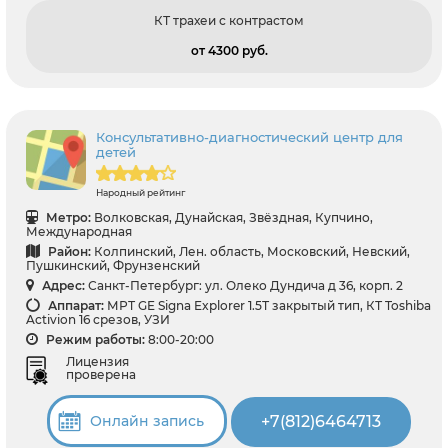
КТ трахеи с контрастом
от 4300 pуб.
Консультативно-диагностический центр для
детей
Народный рейтинг
Метро:
Волковская, Дунайская, Звёздная, Купчино,
Международная
Район:
Колпинский, Лен. область, Московский, Невский,
Пушкинский, Фрунзенский
Адрес:
Санкт-Петербург: ул. Олеко Дундича д 36, корп. 2
Аппарат:
МРТ GE Signa Explorer 1.5Т закрытый тип, КТ Toshiba
Activion 16 срезов, УЗИ
Режим работы:
8:00-20:00
Лицензия
проверена
+7(812)6464713
Онлайн запись