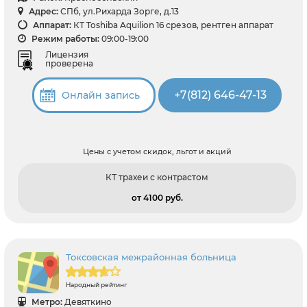
Адрес:
СПб, ул.Рихарда Зорге, д.13
Аппарат:
КТ Toshiba Aquilion 16 срезов, рентген аппарат
Режим работы:
09:00-19:00
Лицензия
проверена
+7(812) 646-47-13
Онлайн запись
Цены с учетом скидок, льгот и акций
КТ трахеи с контрастом
от 4100 pуб.
Токсовская межрайонная больница
Народный рейтинг
Метро:
Девяткино