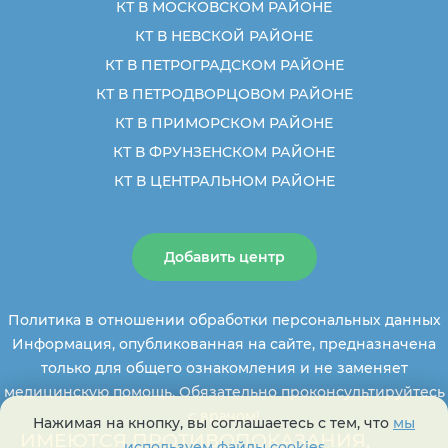
КТ В МОСКОВСКОМ РАЙОНЕ
КТ В НЕВСКОЙ РАЙОНЕ
КТ В ПЕТРОГРАДСКОМ РАЙОНЕ
КТ В ПЕТРОДВОРЦОВОМ РАЙОНЕ
КТ В ПРИМОРСКОМ РАЙОНЕ
КТ В ФРУНЗЕНСКОМ РАЙОНЕ
КТ В ЦЕНТРАЛЬНОМ РАЙОНЕ
Добавить центр
Политика в отношении обработки персональных данных
Информация, опубликованная на сайте, предназначена
только для общего ознакомления и не заменяет
медицинскую помощь. Обязательно проконсультируйтесь
с врачом!
Нажимая на кнопку, вы соглашаетесь с тем, что
мы
ИМЕЮТСЯ ПРОТИВОПОКАЗАНИЯ,
используем файлы cookies