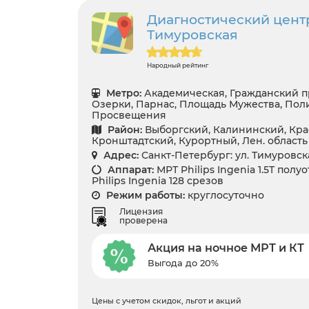
Диагностический цент
Тимуровская
Народный рейтинг
Метро:
Академическая, Гражданский п
Озерки, Парнас, Площадь Мужества, Пол
Просвещения
Район:
Выборгский, Калининский, Кра
Кронштадтский, Курортный, Лен. область
Адрес:
Санкт-Петербург: ул. Тимуровская
Аппарат:
МРТ Philips Ingenia 1.5T полу
Philips Ingenia 128 срезов
Режим работы:
круглосуточно
Лицензия
проверена
Акция на ночное МРТ и КТ
Выгода до 20%
Цены с учетом скидок, льгот и акций