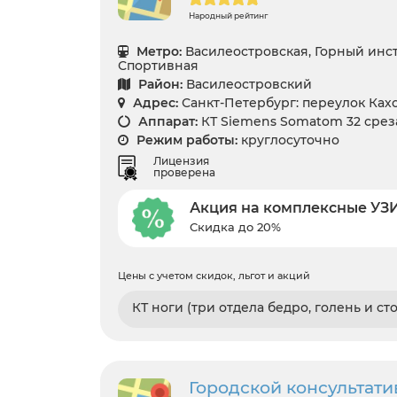
Народный рейтинг
Метро:
Василеостровская, Горный инст
Спортивная
Район:
Василеостровский
Адрес:
Санкт-Петербург: переулок Кахо
Аппарат:
КТ Siemens Somatom 32 срез
Режим работы:
круглосуточно
Лицензия
проверена
Акция на комплексные УЗИ
Скидка до 20%
Цены с учетом скидок, льгот и акций
КТ ноги (три отдела бедро, голень и сто
Городской консультат