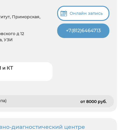
Онлайн запись
итут, Приморская,
+7(812)6464713
вского д 12
а, УЗИ
 и КТ
па)
от 8000 pуб.
ивно-диагностический центре