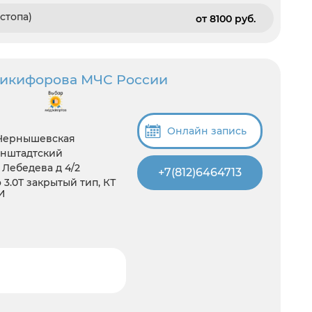
стопа)
от 8100 pуб.
Никифорова МЧС России
Онлайн запись
 Чернышевская
онштадтский
 Лебедева д 4/2
+7(812)6464713
3.0T закрытый тип, КТ
И