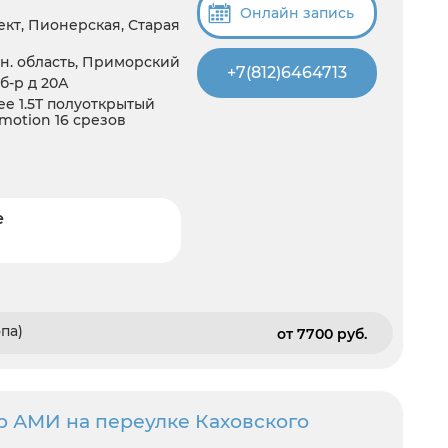
Онлайн запись
кт, Пионерская, Старая
н. область, Приморский
+7(812)6464713
б-р д 20А
e 1.5T полуоткрытый
motion 16 срезов
е
па)
от 7700 pуб.
р АМИ на переулке Каховского