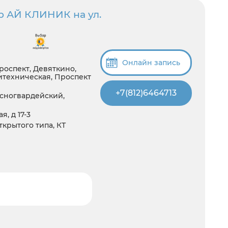
р АЙ КЛИНИК на ул.
Онлайн запись
роспект, Девяткино,
итехническая, Проспект
+7(812)6464713
сногвардейский,
, д 17-3
открытого типа, КТ