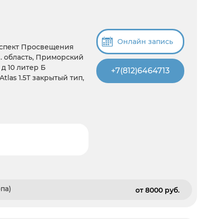
Онлайн запись
оспект Просвещения
. область, Приморский
д 10 литер Б
+7(812)6464713
Atlas 1.5T закрытый тип,
па)
от 8000 pуб.