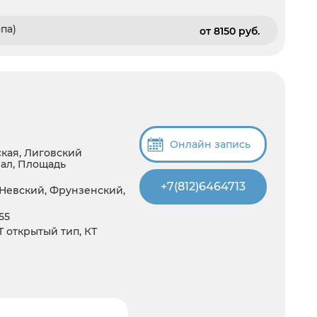
па)
от 8150 pуб.
Онлайн запись
ская, Лиговский
ал, Площадь
+7(812)6464713
Невский, Фрунзенский,
55
4T открытый тип, КТ