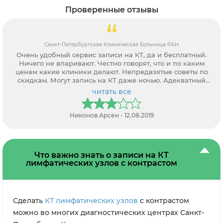
Проверенные отзывы
Санкт-Петербургская Клиническая Больница РАН
Очень удобный сервис записи на КТ, да и бесплатный.
Ничего не впаривают. Честно говорят, что и по каким
ценам какие клиники делают. Непредвзятые советы по
скидкам. Могут запись на КТ даже ночью. Адекватный
персонал.
читать все
Никонов Арсен - 12.08.2019
Что важно знать о записи на КТ
лимфатических узлов с контрастом
Сделать
КТ лимфатических узлов
с контрастом
можно во многих диагностических центрах Санкт-