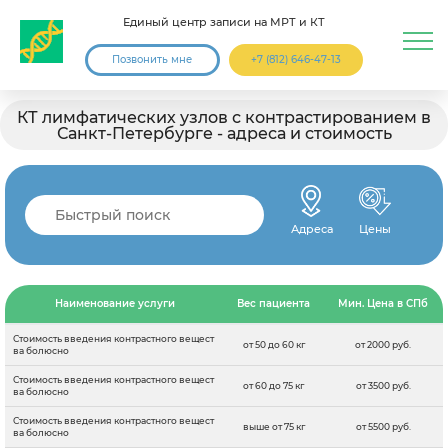
Единый центр записи на МРТ и КТ
Позвонить мне
+7 (812) 646-47-13
КТ лимфатических узлов с контрастированием в
Санкт-Петербурге - адреса и стоимость
Адреса
Цены
Наименование услуги
Вес пациента
Мин. Цена в СПб
Стоимость введения контрастного вещест
от 50 до 60 кг
от 2000 руб.
ва болюсно
Стоимость введения контрастного вещест
от 60 до 75 кг
от 3500 руб.
ва болюсно
Стоимость введения контрастного вещест
выше от 75 кг
от 5500 руб.
ва болюсно