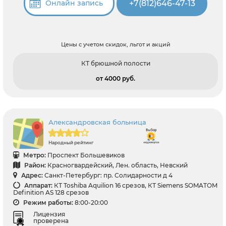
+7(812)646-47-13
Онлайн запись
Цены с учетом скидок, льгот и акций
КТ брюшной полости
от 4000 pуб.
Александровская больница
Народный рейтинг
Метро:
Проспект Большевиков
Район:
Красногвардейский, Лен. область, Невский
Адрес:
Санкт-Петербург: пр. Солидарности д 4
Аппарат:
КТ Toshiba Aquilion 16 срезов, КТ Siemens SOMATOM
Definition AS 128 срезов
Режим работы:
8:00-20:00
Лицензия
проверена