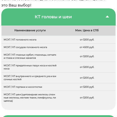
это Ваш выбор!
КТ головы и шеи
Наименование услуги
Мин. Цена в СПб
МСКТ / КТ головного мозга
от 3200 руб.
МСКТ / КТ сосудов головного мозга
от 4500 руб.
МСКТ / КТ глазных орбит, глазницы, сетчатк
от 3200 руб.
и глаза и слезных каналов
МСКТ / КТ придаточных пазух носа и костей
от 3200 руб.
носа
МСКТ / КТ внутреннего и среднего уха и ви
от 3200 руб.
сочных костей
МСКТ / КТ гортани и носоглотки
от 3200 руб.
МСКТ / КТ шеи (щитовидная железа, слюн
ные железы, мягкие ткани, лимфоузлы, пи
от 3200 руб.
щевод)