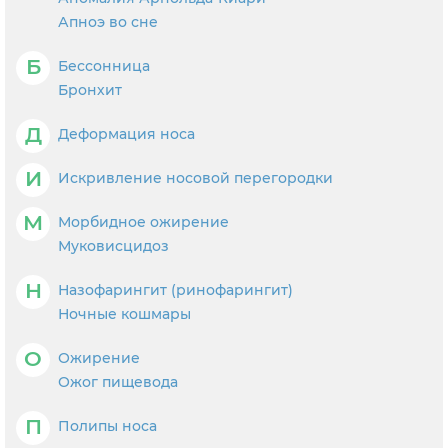
Апноэ во сне
Б
Бессонница
Бронхит
Д
Деформация носа
И
Искривление носовой перегородки
М
Морбидное ожирение
Муковисцидоз
Н
Назофарингит (ринофарингит)
Ночные кошмары
О
Ожирение
Ожог пищевода
П
Полипы носа