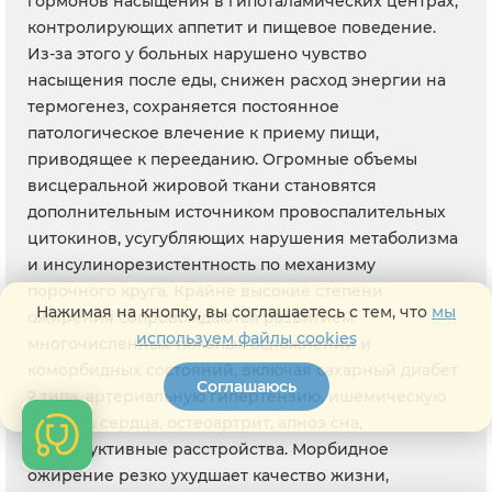
гормонов насыщения в гипоталамических центрах,
контролирующих аппетит и пищевое поведение.
Из-за этого у больных нарушено чувство
насыщения после еды, снижен расход энергии на
термогенез, сохраняется постоянное
патологическое влечение к приему пищи,
приводящее к перееданию. Огромные объемы
висцеральной жировой ткани становятся
дополнительным источником провоспалительных
цитокинов, усугубляющих нарушения метаболизма
и инсулинорезистентность по механизму
порочного круга. Крайне высокие степени
Нажимая на кнопку, вы соглашаетесь с тем, что
мы
ожирения сопровождаются развитием
используем файлы cookies
многочисленных тяжелых осложнений и
коморбидных состояний, включая сахарный диабет
Соглашаюсь
2 типа, артериальную гипертензию, ишемическую
болезнь сердца, остеоартрит, апноэ сна,
репродуктивные расстройства. Морбидное
ожирение резко ухудшает качество жизни,