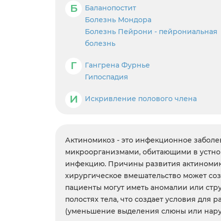
Б
Баланопостит
Болезнь Мондора
Болезнь Пейрони - пейрониальная
болезнь
Г
Гангрена Фурнье
Гипоспадия
И
Искривление полового члена
Актиномикоз - это инфекционное заболе
микроорганизмами, обитающими в устной
инфекцию. Причины развития актиномико
хирургическое вмешательство может соз
пациенты могут иметь аномалии или стр
полостях тела, что создает условия дл
(уменьшение выделения слюны или наруш