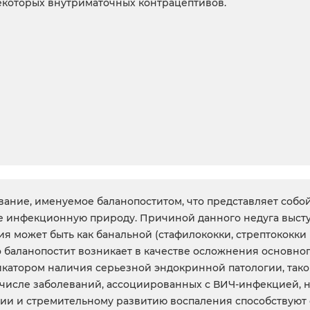
которых внутриматочных контрацептивов.
вание, именуемое баланопоститом, что представляет собо
ее инфекционную природу. Причиной данного недуга выс
я может быть как банальной (стафилококки, стрептококки 
баланопостит возникает в качестве осложнения основног
икатором наличия серьезной эндокринной патологии, тако
числе заболеваний, ассоциированных с ВИЧ-инфекцией, н
ии и стремительному развитию воспаления способствуют