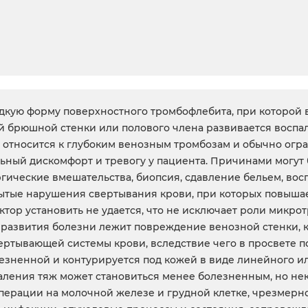
дкую форму поверхностного тромбофлебита, при которой 
й брюшной стенки или полового члена развивается воспа
е относится к глубоким венозным тромбозам и обычно ог
ьный дискомфорт и тревогу у пациента. Причинами могут 
ргические вмешательства, биопсия, сдавление бельем, во
рытые нарушения свертывания крови, при которых повышае
тор установить не удается, что не исключает роли микр
развития болезни лежит повреждение венозной стенки, к
ертывающей системы крови, вследствие чего в просвете 
лезненной и контурируется под кожей в виде линейного и
ления тяж может становиться менее болезненным, но нек
 операции на молочной железе и грудной клетке, чрезмер