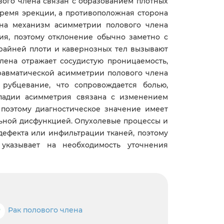
ого члена связан с образованием плотных
время эрекции, а противоположная сторона
на механизм асимметрии полового члена
ия, поэтому отклонение обычно заметно с
крайней плоти и кавернозных тел вызывают
лена отражает сосудистую проницаемость,
равматической асимметрии полового члена
рубцевание, что сопровождается болью,
падии асимметрия связана с изменением
поэтому диагностическое значение имеет
ьной дисфункцией. Опухолевые процессы и
дефекта или инфильтрации тканей, поэтому
указывает на необходимость уточнения
Р
Рак полового члена