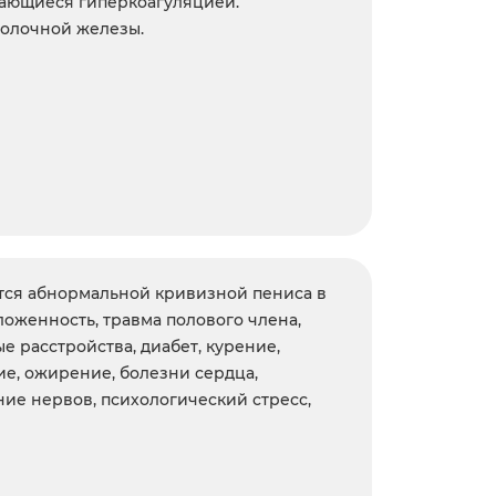
дающиеся гиперкоагуляцией.
молочной железы.
ется абнормальной кривизной пениса в
оженность, травма полового члена,
 расстройства, диабет, курение,
ие, ожирение, болезни сердца,
ие нервов, психологический стресс,