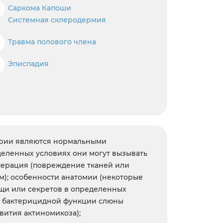
С
Саркома Капоши
Системная склеродермия
Травма полового члена
Э
Эписпадия
терии являются нормальными
деленных условиях они могут вызывать
перация (повреждение тканей или
м); особенности анатомии (некоторые
ищи или секретов в определенных
ие бактерицидной функции слюны
вития актиномикоза);