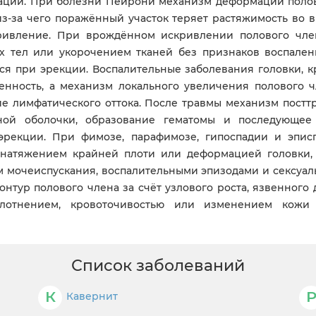
ации. При болезни Пейрони механизм деформации полов
з-за чего поражённый участок теряет растяжимость во 
кривление. При врождённом искривлении полового чле
 тел или укорочением тканей без признаков воспален
ся при эрекции. Воспалительные заболевания головки, 
енность, а механизм локального увеличения полового ч
е лимфатического оттока. После травмы механизм постт
ной оболочки, образование гематомы и последующее 
рекции. При фимозе, парафимозе, гипоспадии и эпис
 натяжением крайней плоти или деформацией головки, 
 мочеиспускания, воспалительными эпизодами и сексуал
нтур полового члена за счёт узлового роста, язвенного 
лотнением, кровоточивостью или изменением кожи 
Список заболеваний
К
Кавернит