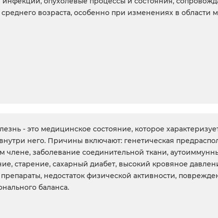
е инфекции, опухолевые процессы и состояния, сопровож
среднего возраста, особенно при изменениях в области 
езнь - это медицинское состояние, которое характеризу
внутри него. Причины включают: генетическая предраспол
 члене, заболевание соединительной ткани, аутоиммунные
ие, старение, сахарный диабет, высокий кровяное давлен
препараты, недостаток физической активности, поврежден
нального баланса.