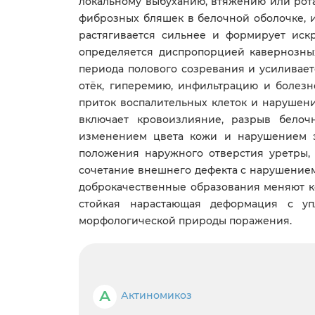
локальному выбуханию, втяжению или рот
фиброзных бляшек в белочной оболочке, и
растягивается сильнее и формирует ис
определяется диспропорцией кавернозных
периода полового созревания и усиливает
отёк, гиперемию, инфильтрацию и болезн
приток воспалительных клеток и нарушени
включает кровоизлияние, разрыв белоч
изменением цвета кожи и нарушением э
положения наружного отверстия уретры,
сочетание внешнего дефекта с нарушением
доброкачественные образования меняют ко
стойкая нарастающая деформация с уп
морфологической природы поражения.
А
Актиномикоз