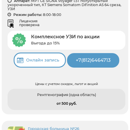
Аппарат:
МРТ GЕ SIGNA Voyager 1.5Т полуоткрытый
укороченный тип, КТ Siemens Somatom Difinition AS 64 среза,
УЗИ
Режим работы:
8:00-18:00
Лицензия
проверена
Комплексное УЗИ по акции
Выгода до 15%
+7(812)6464713
Онлайн запись
Цены с учетом скидок, льгот и акций
Рентгенография (одна область)
от 500 pуб.
Городская больница №26