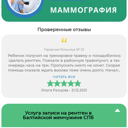
Проверенные отзывы
Городская больница № 20
Ребенок получил на тренировке травму и понадобилось
сделать рентген. Поехали в районную травмпункт, а так
очередь часа на три. Пропускать никто не хочет. Скорая
помощь сказала ждать вызова тоже очень долго. Начали
звонить частным клиникам, а так требуют направление. В
читать все
итоге только через вас нашли возможность записаться.
Оператор все рассказала, как, где и какие документы
потребуются. Спасибо за помощь.
Ольга Резцова - 21.12.2021
Услуга записи на рентген в
Балтийской жемчужине СПб