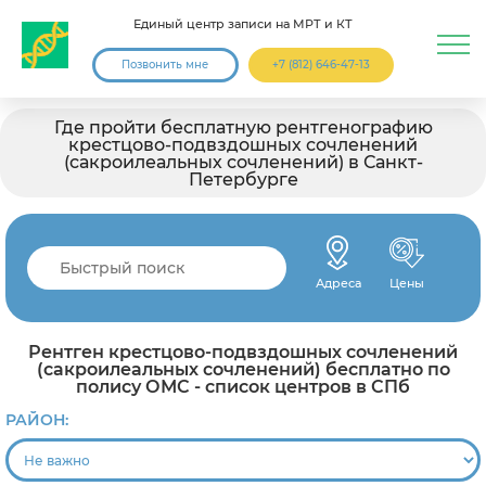
Единый центр записи на МРТ и КТ
Позвонить мне
+7 (812) 646-47-13
Где пройти бесплатную рентгенографию
крестцово-подвздошных сочленений
(сакроилеальных сочленений) в Санкт-
Петербурге
Адреса
Цены
Рентген крестцово-подвздошных сочленений
(сакроилеальных сочленений) бесплатно по
полису ОМС - список центров в СПб
РАЙОН: