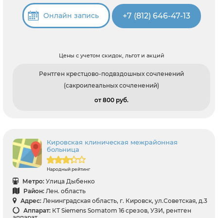
+7 (812) 646-47-13
Онлайн запись
Цены с учетом скидок, льгот и акций
Рентген крестцово-подвздошных сочленений
(сакроилеальных сочленений)
от 800 pуб.
Кировская клиническая межрайонная
больница
Народный рейтинг
Метро:
Улица Дыбенко
Район:
Лен. область
Адрес:
Ленинградская область, г. Кировск, ул.Советская, д.3
Аппарат:
КТ Siemens Somatom 16 срезов, УЗИ, рентген
аппарат