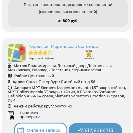
Рентген крестцово-подвздошных сочленений
(сакроилеальных сочленений)
от 800 pуб.
Городская Мариинская больница
Народный рейтинг
Метро:
Владимирская, Гостиный двор, Достоевская,
Маяковская, Площадь Восстания, Чернышевская
Район:
Центральный
Адрес:
Санкт-Петербург: Литейный пр. д 56
Аппарат:
МРТ Siemens Magentom Avanto 1,5Т закрытый тип,
МРТ Philips Ingenia 3Т закрытый тип, КТ Siemens Somatom
Definition AS64 64 среза, Siemens Somatom Emotion 16 срезов,
УЗИ
Режим работы:
круглосуточно
Лицензия
проверена
+7(812)6464713
Онлайн запись