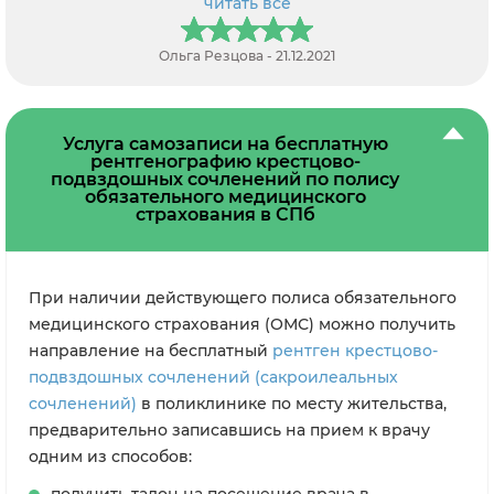
читать все
итоге только через вас нашли возможность записаться.
Оператор все рассказала, как, где и какие документы
потребуются. Спасибо за помощь.
Ольга Резцова - 21.12.2021
Услуга самозаписи на бесплатную
рентгенографию крестцово-
подвздошных сочленений по полису
обязательного медицинского
страхования в СПб
При наличии действующего полиса обязательного
медицинского страхования (ОМС) можно получить
направление на бесплатный
рентген крестцово-
подвздошных сочленений (сакроилеальных
сочленений)
в поликлинике по месту жительства,
предварительно записавшись на прием к врачу
одним из способов:
получить талон на посещение врача в