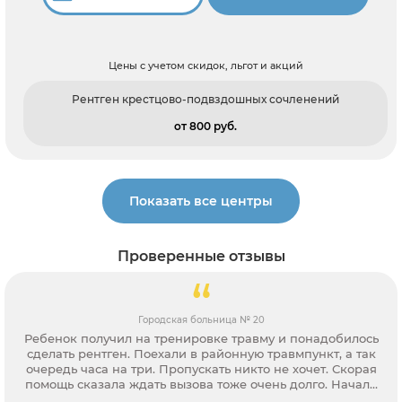
Цены с учетом скидок, льгот и акций
Рентген крестцово-подвздошных сочленений
от 800 pуб.
Показать все центры
Проверенные отзывы
Городская больница № 20
Ребенок получил на тренировке травму и понадобилось
сделать рентген. Поехали в районную травмпункт, а так
очередь часа на три. Пропускать никто не хочет. Скорая
помощь сказала ждать вызова тоже очень долго. Начали
звонить частным клиникам, а так требуют направление. В