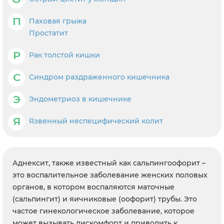
П
Паховая грыжа
Простатит
Р
Рак толстой кишки
С
Синдром раздраженного кишечника
Э
Эндометриоз в кишечнике
Я
Язвенный неспецифический колит
Аднексит, также известный как сальпингоофорит –
это воспалительное заболевание женских половых
органов, в котором воспаляются маточные
(сальпингит) и яичниковые (оофорит) трубы. Это
частое гинекологическое заболевание, которое
может вызывать дискомфорт и приводить к