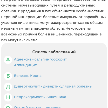
системы, мочевыводящих путей и репродуктивных
органов. Иррадиация в пах объясняется особенностями
нервной иннервации: болевые импульсы от поражённых
участков кишечника могут распространяться по общим
нервным путям в паховую область. Некоторые из
возможных причин боли в кишечнике, переходящей в
пах могут включать:
Список заболеваний
А
Аднексит - сальпингоофорит
Аппендицит
Б
Болезнь Крона
Д
Дивертикулит - дивертикулярная болезнь
Н
Непроходимость кишечника
О
Острый цистит у женщин