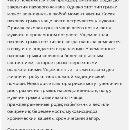
часто появляется при преждевременных родах до
закрытия пахового канала. Однако этот тип грыжи
может возникнуть в любой момент жизни. Косая
паховая грыжа чаще всего встречается у мужчин.
Прямая паховая грыжа чаще всего возникает у
мужчин в преклонном возрасте. Ущемленная
паховая грыжа возникает, когда ткань защемляется
в паху и не поддается вправлению. Ущемленные
паховые грыжи являются более серьезным
состоянием, которое грозит серьезными
осложнениями. Ущемленные грыжи опасны для
жизни и требуют неотложной медицинской
помощи. Некоторые факторы риска могут увеличить
риск развития грыжи: наследственность; пол, у
мужчин грыжи развиваются чаще;
преждевременные роды; избыточный вес или
ожирение; беременность; муковисцидоз;
хронический кашель; хронический запор.
Основные признаки: