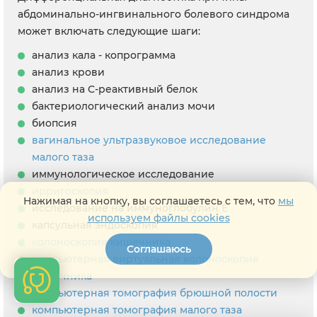
абдоминально-ингвинального болевого синдрома
может включать следующие шаги:
анализ кала - копрограмма
анализ крови
анализ на С-реактивный белок
бактериологический анализ мочи
биопсия
вагинальное ультразвуковое исследование
малого таза
иммунологическое исследование
ирригоскопия
Нажимая на кнопку, вы соглашаетесь с тем, что
мы
исследование на иммуноглобулин Е
используем файлы cookies
капсульная эндоскопия
колоноскопия кишечника
Соглашаюсь
компьютерная виртуальная колоноскопия
кишечника
компьютерная томография брюшной полости
компьютерная томография малого таза