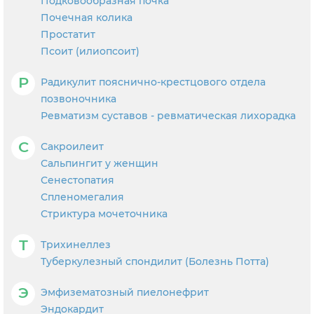
Подковообразная почка
Почечная колика
Простатит
Псоит (илиопсоит)
Р
Радикулит пояснично-крестцового отдела
позвоночника
Ревматизм суставов - ревматическая лихорадка
С
Сакроилеит
Сальпингит у женщин
Сенестопатия
Спленомегалия
Стриктура мочеточника
Т
Трихинеллез
Туберкулезный спондилит (Болезнь Потта)
Э
Эмфизематозный пиелонефрит
Эндокардит