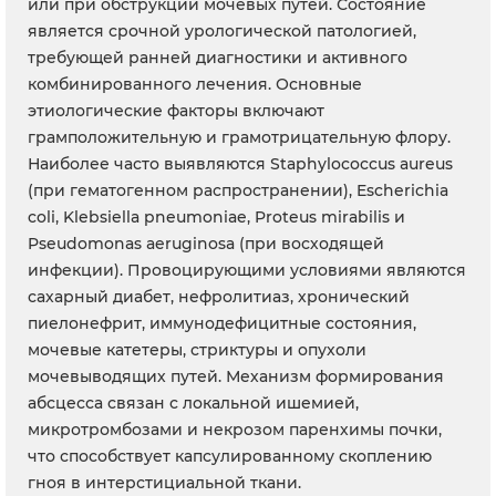
или при обструкции мочевых путей. Состояние
является срочной урологической патологией,
требующей ранней диагностики и активного
комбинированного лечения. Основные
этиологические факторы включают
грамположительную и грамотрицательную флору.
Наиболее часто выявляются Staphylococcus aureus
(при гематогенном распространении), Escherichia
coli, Klebsiella pneumoniae, Proteus mirabilis и
Pseudomonas aeruginosa (при восходящей
инфекции). Провоцирующими условиями являются
сахарный диабет, нефролитиаз, хронический
пиелонефрит, иммунодефицитные состояния,
мочевые катетеры, стриктуры и опухоли
мочевыводящих путей. Механизм формирования
абсцесса связан с локальной ишемией,
микротромбозами и некрозом паренхимы почки,
что способствует капсулированному скоплению
гноя в интерстициальной ткани.