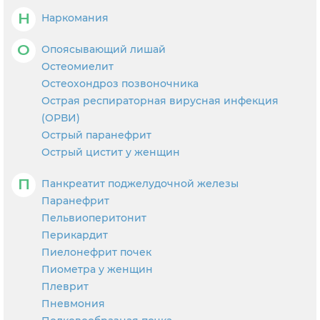
Н
Наркомания
О
Опоясывающий лишай
Остеомиелит
Остеохондроз позвоночника
Острая респираторная вирусная инфекция
(ОРВИ)
Острый паранефрит
Острый цистит у женщин
П
Панкреатит поджелудочной железы
Паранефрит
Пельвиоперитонит
Перикардит
Пиелонефрит почек
Пиометра у женщин
Плеврит
Пневмония