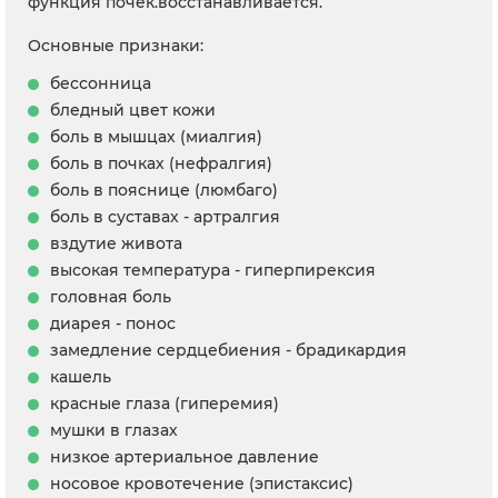
функция почек.восстанавливается.
Основные признаки:
бессонница
бледный цвет кожи
боль в мышцах (миалгия)
боль в почках (нефралгия)
боль в пояснице (люмбаго)
боль в суставах - артралгия
вздутие живота
высокая температура - гиперпирексия
головная боль
диарея - понос
замедление сердцебиения - брадикардия
кашель
красные глаза (гиперемия)
мушки в глазах
низкое артериальное давление
носовое кровотечение (эпистаксис)