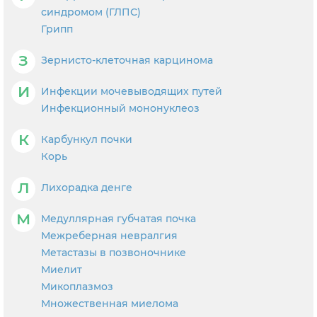
синдромом (ГЛПС)
Грипп
З
Зернисто-клеточная карцинома
И
Инфекции мочевыводящих путей
Инфекционный мононуклеоз
К
Карбункул почки
Корь
Л
Лихорадка денге
М
Медуллярная губчатая почка
Межреберная невралгия
Метастазы в позвоночнике
Миелит
Микоплазмоз
Множественная миелома