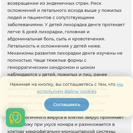
возвращении из эндемичных стран. Риск
осложнений и летального исхода выше у пожилых
людей и пациентов с сопутствующими
заболеваниями. У детей лихорадка денге протекает
легче: 6 дней лихорадки, головная и
абдоминальная боль, сыпь и кровотечения.
Летальность и осложнения у детей ниже.
Механизмы развития лихорадки денге изучены не
полностью. Чаще тяжелые формы с
геморрагическим синдромом и шоком
наблюдаются у детей, пожилых и лиц, ранее
переболевших этой инфекцией. Причина -
Нажимая на кнопку, вы соглашаетесь с тем, что
мы
действие ненейтрализующих перекрестных
используем файлы cookies
антител, которые образуются при первичном
заражении или получаются от матери. Они
Соглашаюсь
способствуют повторному проникновению
гетерологичного вируса в клетки. Вирус проникает
через кожу при укусе комара и размножается в
клетках макрофагально-моноцитарной системы.