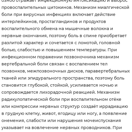
озноб отражает инфекционную интоксикацию и выброс
провоспалительных цитокинов. Механизм миалгической
боли при вирусных инфекциях включает действие
интерлейкинов, простагландинов и продуктов
воспалительного обмена на мышечные волокна и
нервные окончания, поэтому боль в спине приобретает
разлитой характер и сочетается с ломотой, головной
болью, слабостью и повышением температуры. При
инфекционном поражении позвоночника механизм
вертебральной боли связан с воспалением тел
позвонков, межпозвоночных дисков, паравертебральных
тканей или эпидурального пространства, поэтому боль
становится глубокой, стойкой, усиливается ночью и
сопровождается лихорадочной реакцией. Механизм
радикулопатической боли при воспалительном отёке
или компрессии нервных структур создаёт иррадиацию
в грудную клетку, живот, ягодицу или ногу, а появление
онемения, слабости или нарушения мочеиспускания
указывает на вовлечение нервных проводников. При