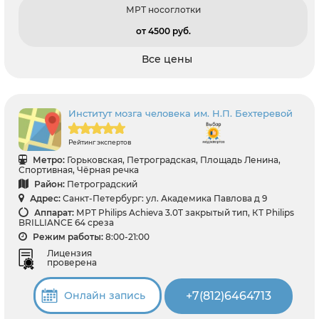
МРТ носоглотки
от 4500 pуб.
Все цены
Институт мозга человека им. Н.П. Бехтеревой
Рейтинг экспертов
Метро:
Горьковская, Петроградская, Площадь Ленина,
Спортивная, Чёрная речка
Район:
Петроградский
Адрес:
Санкт-Петербург: ул. Академика Павлова д 9
Аппарат:
МРТ Philips Achieva 3.0T закрытый тип, КТ Philips
BRILLIANCE 64 среза
Режим работы:
8:00-21:00
Лицензия
проверена
+7(812)6464713
Онлайн запись