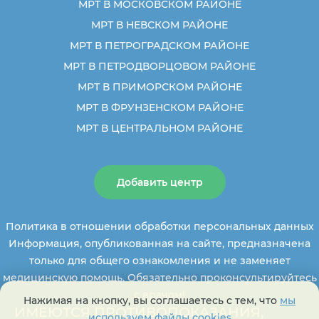
МРТ В МОСКОВСКОМ РАЙОНЕ
МРТ В НЕВСКОМ РАЙОНЕ
МРТ В ПЕТРОГРАДСКОМ РАЙОНЕ
МРТ В ПЕТРОДВОРЦОВОМ РАЙОНЕ
МРТ В ПРИМОРСКОМ РАЙОНЕ
МРТ В ФРУНЗЕНСКОМ РАЙОНЕ
МРТ В ЦЕНТРАЛЬНОМ РАЙОНЕ
Добавить центр
Политика в отношении обработки персональных данных
Информация, опубликованная на сайте, предназначена
только для общего ознакомления и не заменяет
медицинскую помощь. Обязательно проконсультируйтесь
с врачом!
Нажимая на кнопку, вы соглашаетесь с тем, что
мы
ИМЕЮТСЯ ПРОТИВОПОКАЗАНИЯ,
используем файлы cookies