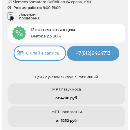
КТ Siemens Somatom Definition 64 среза, УЗИ
Режим работы:
9:00-19:00
Лицензия
проверена
Рентген по акции
Выгода до 20%
+7(812)6464713
Онлайн запись
Цены с учетом скидок, льгот и акций
МРТ пазух носа
от 4200 pуб.
МРТ носоглотки
от 5250 pуб.