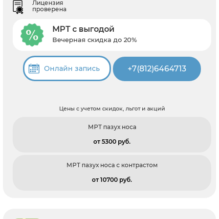
Лицензия
проверена
МРТ с выгодой
Вечерная скидка до 20%
+7(812)6464713
Онлайн запись
Цены с учетом скидок, льгот и акций
МРТ пазух носа
от 5300 pуб.
МРТ пазух носа с контрастом
от 10700 pуб.