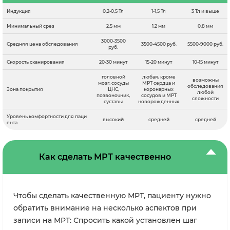
Индукция
0,2-0,5 Тл
1-1,5 Тл
3 Тл и выше
Минимальный срез
2,5 мм
1,2 мм
0,8 мм
3000-3500
Средняя цена обследования
3500-4500 руб.
5500-9000 руб.
руб.
Скорость сканирования
20-30 минут
15-20 минут
10-15 минут
головной
любая, кроме
возможны
мозг, сосуды
МРТ сердца и
обследования
Зона покрытия
ЦНС,
коронарных
любой
позвоночник,
сосудов и МРТ
сложности
суставы
новорожденных
Уровень комфортности для паци
высокий
средней
средней
ента
Как сделать МРТ качественно
Чтобы сделать качественную МРТ, пациенту нужно
обратить внимание на несколько аспектов при
записи на МРТ: Спросить какой установлен шаг