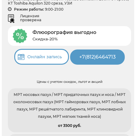
КТ Toshiba Aquilon 320 среза, УЗИ
Режим работы:
9:00-21:00
Лицензия
проверена
Флюорография выгодно
Скидка-20%
+7(812)6464713
Онлайн запись
Цены с учетом скидок, льгот и акций
МРТ носовых пазух / МРТ придаточных пазух и носа / МРТ
околоносовых пазух (МРТ гайморовых пазух, МРТ лобных
пазух, МРТ решётчатого лабиринта, МРТ клиновидной
пазухи, МРТ мягких тканей носа)
от 3500 pуб.