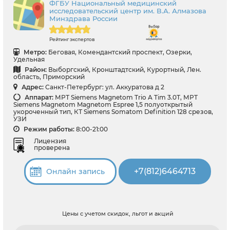
ФГБУ Национальный медицинский
исследовательский центр им. В.А. Алмазова
Минздрава России
Рейтинг экспертов
Метро:
Беговая, Комендантский проспект, Озерки,
Удельная
Район:
Выборгский, Кронштадтский, Курортный, Лен.
область, Приморский
Адрес:
Санкт-Петербург: ул. Аккуратова д 2
Аппарат:
МРТ Siemens Magnetom Trio A Tim 3.0Т, МРТ
Siemens Magnetom Magnetom Espree 1,5 полуоткрытый
укороченный тип, КТ Siemens Somatom Definition 128 срезов,
УЗИ
Режим работы:
8:00-21:00
Лицензия
проверена
+7(812)6464713
Онлайн запись
Цены с учетом скидок, льгот и акций