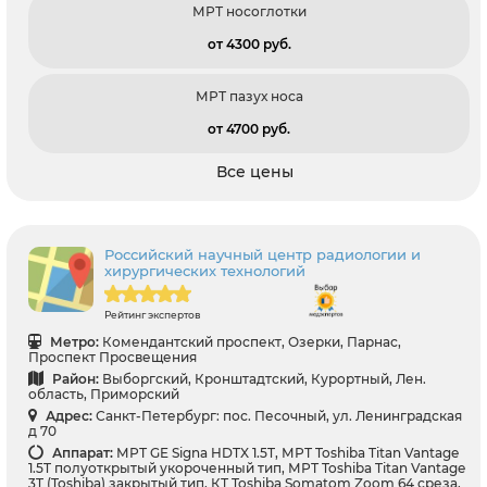
МРТ носоглотки
от 4300 pуб.
МРТ пазух носа
от 4700 pуб.
Все цены
Российский научный центр радиологии и
хирургических технологий
Рейтинг экспертов
Метро:
Комендантский проспект, Озерки, Парнас,
Проспект Просвещения
Район:
Выборгский, Кронштадтский, Курортный, Лен.
область, Приморский
Адрес:
Санкт-Петербург: пос. Песочный, ул. Ленинградская
д 70
Аппарат:
МРТ GE Signa HDTX 1.5T, МРТ Toshiba Titan Vantage
1.5T полуоткрытый укороченный тип, МРТ Toshiba Titan Vantage
3T (Toshiba) закрытый тип, КТ Toshiba Somatom Zoom 64 среза,