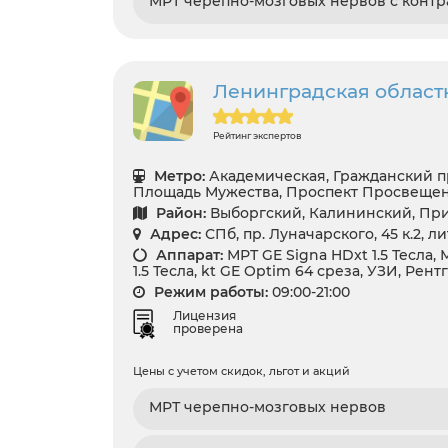
МРТ черепно-мозговых нервов с контр
Ленинградская област
Рейтинг экспертов
Метро:
Академическая, Гражданский п
Площадь Мужества, Проспект Просвеще
Район:
Выборгский, Калининский, Пр
Адрес:
СПб, пр. Луначарского, 45 к.2, л
Аппарат:
МРТ GE Signa HDxt 1.5 Тесла,
1.5 Тесла, kt GE Optim 64 среза, УЗИ, Рент
Режим работы:
09:00-21:00
Лицензия
проверена
Цены с учетом скидок, льгот и акций
МРТ черепно-мозговых нервов