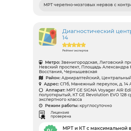
МРТ черепно-мозговых нервов с контр
Диагностический цент
14
Рейтинг экспертов
Метро:
Звенигородская, Лиговский про
Невский проспект, Площадь Александра 
Восстания, Чернышевская
Район:
Адмиралтейский, Центральны
Адрес:
СПб, Манежный переулок, д. 14 
Аппарат:
МРТ GE SIGNA Voyager AIR Edit
полуоткрытый, КТ GE Revolution EVO 128 ср
экспертного класса
Режим работы:
круглосуточно
Лицензия
проверена
МРТ и КТ с максимальной 