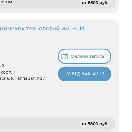
астом
от 8500 pуб.
инских технологий им. Н. И.
Онлайн запись
я
ый
корп. 1
+7(812) 646-47-13
есла, КТ аппарат, УЗИ
от 5800 pуб.