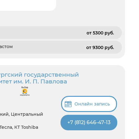
от 5300 pуб.
астом
от 9300 pуб.
ргский государственный
ет им. И. П. Павлова
Онлайн запись
ский, Центральный
+7 (812) 646-47-13
 Тесла, КТ Toshiba