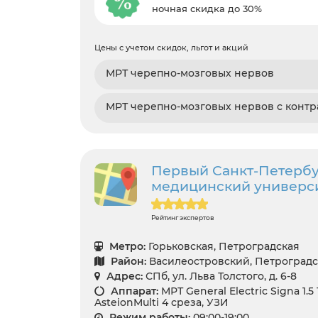
ночная скидка до 30%
Цены с учетом скидок, льгот и акций
МРТ черепно-мозговых нервов
МРТ черепно-мозговых нервов с контр
Первый Санкт-Петербу
медицинский университ
Рейтинг экспертов
Метро:
Горьковская, Петроградская
Район:
Василеостровский, Петроград
Адрес:
СПб, ул. Льва Толстого, д. 6-8
Аппарат:
МРТ General Electric Signa 1.5
AsteionMulti 4 среза, УЗИ
Режим работы:
09:00-19:00