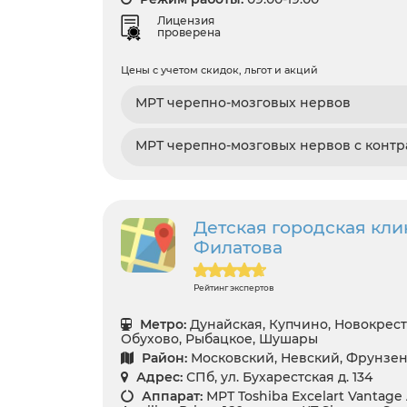
Лицензия
проверена
Цены с учетом скидок, льгот и акций
МРТ черепно-мозговых нервов
МРТ черепно-мозговых нервов с контр
Детская городская кли
Филатова
Рейтинг экспертов
Метро:
Дунайская, Купчино, Новокрест
Обухово, Рыбацкое, Шушары
Район:
Московский, Невский, Фрунзе
Адрес:
СПб, ул. Бухарестская д. 134
Аппарат:
МРТ Toshiba Excelart Vantage A