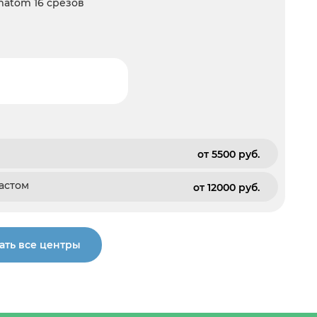
omatom 16 срезов
от 5500 pуб.
астом
от 12000 pуб.
ать все центры