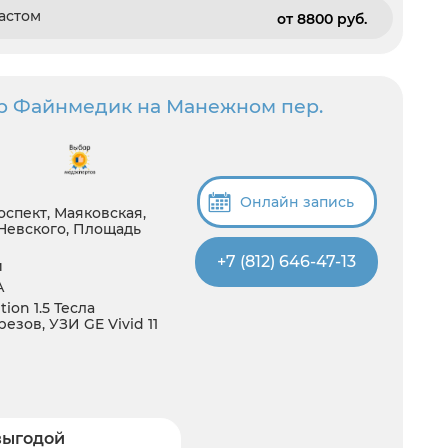
астом
от 8800 pуб.
р Файнмедик на Манежном пер.
Онлайн запись
спект, Маяковская,
Невского, Площадь
+7 (812) 646-47-13
й
А
ion 1.5 Тесла
езов, УЗИ GE Vivid 11
выгодой