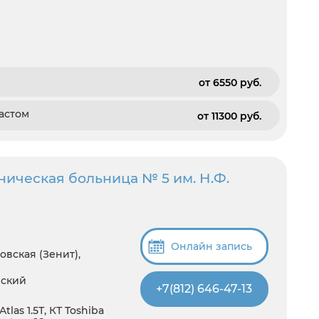
от 6550 pуб.
астом
от 11300 pуб.
ническая больница № 5 им. Н.Ф.
Онлайн запись
овская (Зенит),
нский
+7(812) 646-47-13
tlas 1.5Т, КТ Toshiba