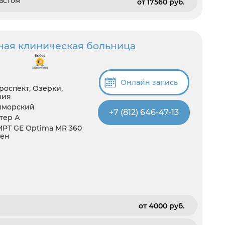
астом
от 17560 pуб.
ная клиническая больница
Онлайн запись
роспект, Озерки,
ния
иморский
+7 (812) 646-47-13
итер А
 МРТ GE Optima MR 360
ген
от 4000 pуб.