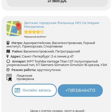
от 3800 pуб.
Детская городская больница №2 Св Марии
Магдалины
Народный рейтинг
Метро:
Адмиралтейская, Василеостровская, Горный
институт, Приморская, Спортивная
Район:
Василеостровский, Петроградский
Адрес:
Санкт-Петербург: 2-я линия д 47
Аппарат:
МРТ Toshiba Vantage Titan 1.5T полуоткрытый
укороченный тип, КТ Siemens Somatom Emotion 16 срезов, УЗИ
Режим работы:
круглосуточно
Лицензия
проверена
+7(812)6464713
Онлайн запись
Цены с учетом скидок, льгот и акций