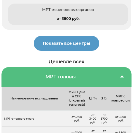
МРТ мочеполовых органов
от 3800 pуб.
Показать все центры
Дешевле всех
МРТ головы
Мин. Цена
в СПб
МРТ с
Наименование исследования
1,5 Тл
3 Тл
(открытый
контрастом
томограф)
от
от
от 3400
от 6800
МРТ головного мозга
3400
5700
руб.
руб.
руб.
руб.
от
от
от 3400
от 6800