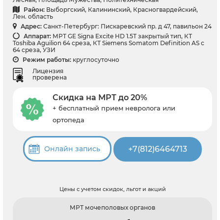
Район:
Выборгский, Калининский, Красногвардейский,
Лен. область
Адрес:
Санкт-Петербург: Пискаревский пр. д 47, павильон 24
Аппарат:
МРТ GE Signa Excite HD 1.5Т закрытый тип, КТ
Toshiba Aguilion 64 среза, КТ Siemens Somatom Definition AS с
64 среза, УЗИ
Режим работы:
круглосуточно
Лицензия
проверена
Скидка на МРТ до 20%
+ бесплатный прием невролога или
ортопеда
+7(812)6464713
Онлайн запись
Цены с учетом скидок, льгот и акций
МРТ мочеполовых органов