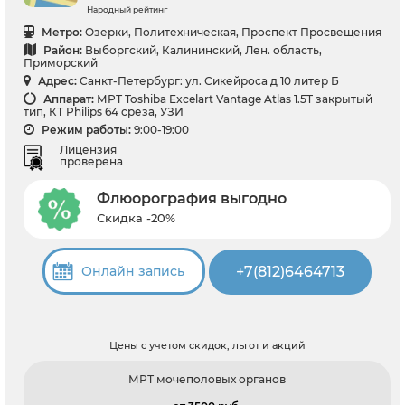
Народный рейтинг
Метро:
Озерки, Политехническая, Проспект Просвещения
Район:
Выборгский, Калининский, Лен. область,
Приморский
Адрес:
Санкт-Петербург: ул. Сикейроса д 10 литер Б
Аппарат:
МРТ Toshiba Excelart Vantage Atlas 1.5T закрытый
тип, КТ Philips 64 среза, УЗИ
Режим работы:
9:00-19:00
Лицензия
проверена
Флюорография выгодно
Скидка -20%
+7(812)6464713
Онлайн запись
Цены с учетом скидок, льгот и акций
МРТ мочеполовых органов