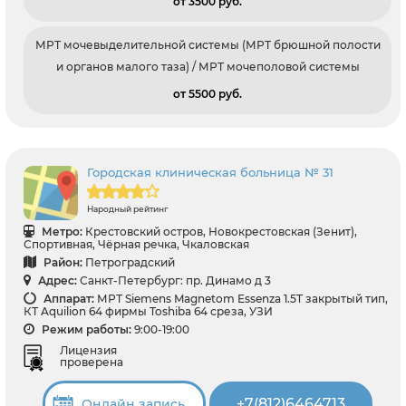
от 3500 pуб.
МРТ мочевыделительной системы (МРТ брюшной полости
и органов малого таза) / МРТ мочеполовой системы
от 5500 pуб.
Городская клиническая больница № 31
Народный рейтинг
Метро:
Крестовский остров, Новокрестовская (Зенит),
Спортивная, Чёрная речка, Чкаловская
Район:
Петроградский
Адрес:
Санкт-Петербург: пр. Динамо д 3
Аппарат:
МРТ Siemens Magnetom Essenza 1.5T закрытый тип,
КТ Aquilion 64 фирмы Toshiba 64 среза, УЗИ
Режим работы:
9:00-19:00
Лицензия
проверена
+7(812)6464713
Онлайн запись