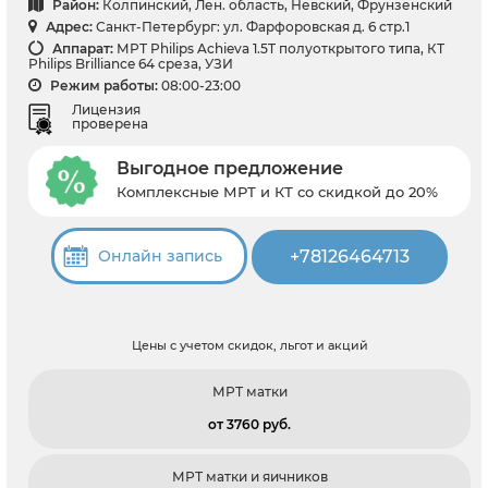
Район:
Колпинский, Лен. область, Невский, Фрунзенский
Адрес:
Санкт-Петербург: ул. Фарфоровская д. 6 стр.1
Аппарат:
МРТ Philips Achieva 1.5T полуоткрытого типа, КТ
Philips Brilliance 64 среза, УЗИ
Режим работы:
08:00-23:00
Лицензия
проверена
Выгодное предложение
Комплексные МРТ и КТ со скидкой до 20%
+78126464713
Онлайн запись
Цены с учетом скидок, льгот и акций
МРТ матки
от 3760 pуб.
МРТ матки и яичников