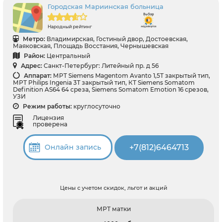
Городская Мариинская больница
Народный рейтинг
Метро:
Владимирская, Гостиный двор, Достоевская,
Маяковская, Площадь Восстания, Чернышевская
Район:
Центральный
Адрес:
Санкт-Петербург: Литейный пр. д 56
Аппарат:
МРТ Siemens Magentom Avanto 1,5Т закрытый тип,
МРТ Philips Ingenia 3Т закрытый тип, КТ Siemens Somatom
Definition AS64 64 среза, Siemens Somatom Emotion 16 срезов,
УЗИ
Режим работы:
круглосуточно
Лицензия
проверена
+7(812)6464713
Онлайн запись
Цены с учетом скидок, льгот и акций
МРТ матки