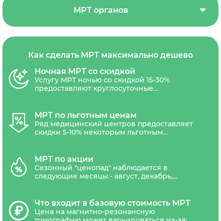
МРТ органов
Как сделать МРТ максимально дешево
Ночная МРТ со скидкой
Услугу МРТ ночью со скидкой 15-30%
предоставляют круглосуточные
диагностические центры СПб. Скидочным
обычно является время с 23.00 до 8.00.
МРТ по льготным ценам
Ряд медицинский центров предоставляет
скидки 5-10% некоторым льготным
категориям граждан: пенсионеры,
военнослужащие, участники ВОВ,
медицинские работники, инвалиды,
МРТ по акции
многодетные семьи.
Сезонный "ценопад" наблюдается в
следующие месяцы - август, декабрь,
январь, когда спрос на медицинские услуги
снижается из-за периода отпусков и
праздников. Если у вас есть необходимость
Что входит в базовую стоимость МРТ
в ежегодных обследования, выгодно запись
Цена на магнитно-резонансную
в МРТ центр запланировать на это время.
томографию может варьироваться из-за: