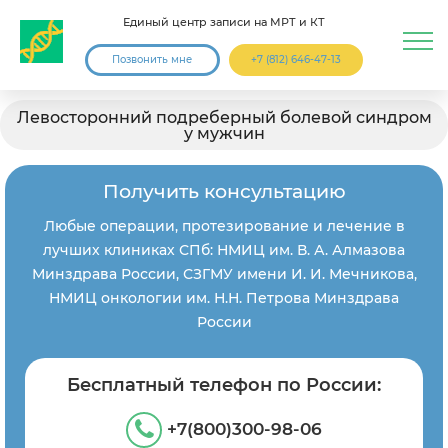
Единый центр записи на МРТ и КТ
Позвонить мне
+7 (812) 646-47-13
Левосторонний подреберный болевой синдром
у мужчин
Получить консультацию
Любые операции, протезирование и лечение в
лучших клиниках СПб: НМИЦ им. В. А. Алмазова
Минздрава России, СЗГМУ имени И. И. Мечникова,
НМИЦ онкологии им. Н.Н. Петрова Минздрава
России
Бесплатный телефон по России:
+7(800)300-98-06