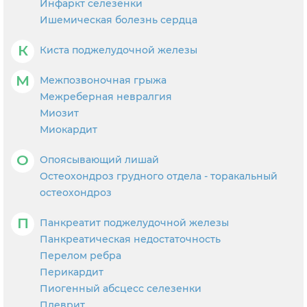
Инфаркт селезёнки
Ишемическая болезнь сердца
К
Киста поджелудочной железы
М
Межпозвоночная грыжа
Межреберная невралгия
Миозит
Миокардит
О
Опоясывающий лишай
Остеохондроз грудного отдела - торакальный
остеохондроз
П
Панкреатит поджелудочной железы
Панкреатическая недостаточность
Перелом ребра
Перикардит
Пиогенный абсцесс селезенки
Плеврит