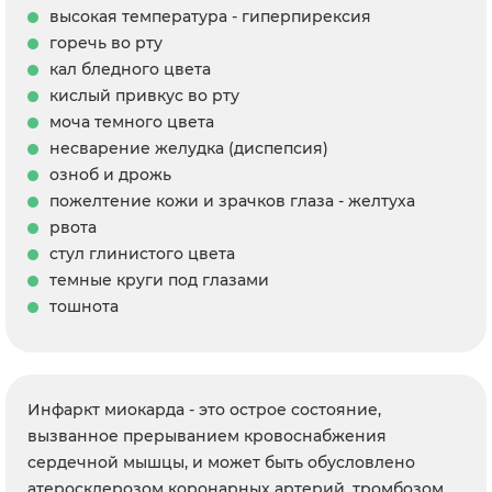
высокая температура - гиперпирексия
горечь во рту
кал бледного цвета
кислый привкус во рту
моча темного цвета
несварение желудка (диспепсия)
озноб и дрожь
пожелтение кожи и зрачков глаза - желтуха
рвота
стул глинистого цвета
темные круги под глазами
тошнота
Инфаркт миокарда - это острое состояние,
вызванное прерыванием кровоснабжения
сердечной мышцы, и может быть обусловлено
атеросклерозом коронарных артерий, тромбозом