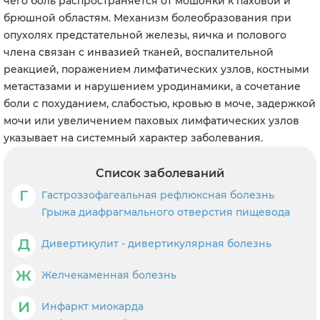
чего боль распространяется от мошонки к паховой и
брюшной областям. Механизм болеобразования при
опухолях предстательной железы, яичка и полового
члена связан с инвазией тканей, воспалительной
реакцией, поражением лимфатических узлов, костными
метастазами и нарушением уродинамики, а сочетание
боли с похуданием, слабостью, кровью в моче, задержкой
мочи или увеличением паховых лимфатических узлов
указывает на системный характер заболевания.
Список заболеваний
Г
Гастроэзофагеальная рефлюксная болезнь
Грыжа диафрагмального отверстия пищевода
Д
Дивертикулит - дивертикулярная болезнь
Ж
Желчекаменная болезнь
И
Инфаркт миокарда