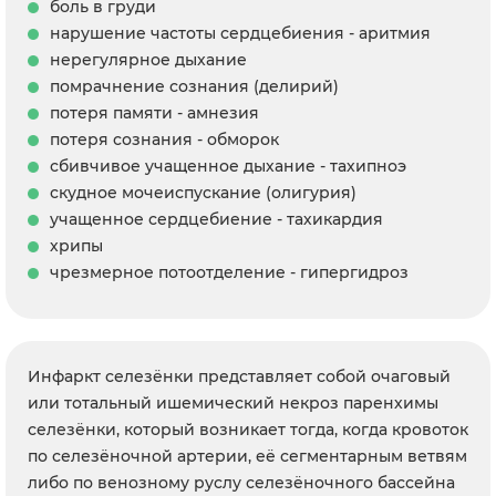
боль в груди
нарушение частоты сердцебиения - аритмия
нерегулярное дыхание
помрачнение сознания (делирий)
потеря памяти - амнезия
потеря сознания - обморок
сбивчивое учащенное дыхание - тахипноэ
скудное мочеиспускание (олигурия)
учащенное сердцебиение - тахикардия
хрипы
чрезмерное потоотделение - гипергидроз
Инфаркт селезёнки представляет собой очаговый
или тотальный ишемический некроз паренхимы
селезёнки, который возникает тогда, когда кровоток
по селезёночной артерии, её сегментарным ветвям
либо по венозному руслу селезёночного бассейна