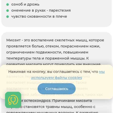
озноб и дрожь
онемение в руках - парестезия
чувство скованности в плече
Миозит - это воспаление скелетных мышц, которое
проявляется болью, отеком, покраснением кожи,
ограничением подвижности, повышением
температуры тела и пораженной мышцы. К
развитию миозита могут приводить как внешние,
так и внутренние факторы. Частой причиной
Нажимая на кнопку, вы соглашаетесь с тем, что
мы
является переохлаждение, которое обычно
используем файлы cookies
воспаляет мышцы шеи и поясницы. Также
воспаление мышц может быть следствием
Соглашаюсь
обострений заболеваний позвоночника, таких как
артроз и остеохондроз. Причинами миозита
нередко становятся травмы мышц, особенно с
повреждением мышечных волокон. К развитию