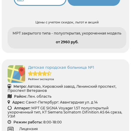
Цены с учетом скидок, льгот и акций
МРТ закрытого типа - полуоткрытая, укороченная модель
от 2960 pуб.
Детская городская больница №1
Рейтинг экспертов
Метро:
Автово, Кировский завод, Ленинский проспект,
Проспект Ветеранов
Район:
Лен. область
Адрес:
Санкт-Петербург: Авангардная ул. д 14
Аппарат:
МРТ GЕ SIGNA Voyager 1.5Т полуоткрытый
укороченный тип, КТ Siemens Somatom Difinition AS 64 среза,
УЗИ
Режим работы:
8:00-18:00
Лицензия