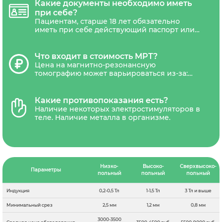
Направления на МРТ может потребоваться
Какие документы необходимо иметь
только беременным женщинам.
при себе?
Пациентам, старше 18 лет обязательно
иметь при себе действующий паспорт или
другой документ удостоверяющий
личность. Дети не достигшие 18 лет,
должны сопровождаться уполномоченным
Что входит в стоимость МРТ?
представителем(один из родителей или
Цена на магнитно-резонансную
законный представитель ребенка).
томографию может варьироваться из-за:
типа томографа (низкопольные,
среднепольные, высокопольные,
сверхвысокопольные), наличия акций и
Какие противопоказания есть?
скидок. В стоимость обследования обычно
Наличие некоторых электростимуляторов в
входит диагностика, письменное
теле. Наличие металла в организме.
заключение рентгенолога и запись
результатов на CD-диск и отправка снимка
на электронную почту.В некоторых
диагностических центрах платной является
услуга распечатки снимка на
рентгенологическую пленку.
Низко-
Высоко-
Сверхвысоко-
Параметры
польный
польный
польный
Индукция
0,2-0,5 Тл
1-1,5 Тл
3 Тл и выше
Минимальный срез
2,5 мм
1,2 мм
0,8 мм
3000-3500