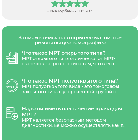
Нина Горбань - 11.10.2019
Записываемся на открытую магнитно-
резонансную томографию
Что такое МРТ открытого типа?
МРТ открытого типа отличается от МРТ-
сканеров закрытого типа тем, что в его
конструкции отсутствует туннелеобразная
конструкция. Такая конструкция создает
более просторную и открытую среду во
Что такое МРТ полуоткрытого типа?
время исследования, что может помочь
МРТ полуоткрытого вида - это томографы
пациентам, испытывающим дискомфорт
закрытого типа с укороченной трубой с
или страх в тесных и закрытых
более широким туннелем вокруг пациента,
пространствах.
что создает более просторную и менее
закрытую среду по сравнению с
Надо ли иметь назначение врача для
традиционными МРТ-сканерами закрытого
МРТ?
типа. Такой томограф предназначен для
МРТ является безопасным методом
обеспечения большей комфортности
диагностики. Ее можно осуществлять как по
пациента и снижения тревоги, связанной с
назначению врача, так и по личной
ощущением клаустрофобии.
инициативе пациентам любого возраста.