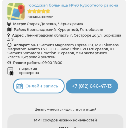
Городская больница №40 Курортного района
Народный рейтинг
Метро:
Старая Деревня, Чёрная речка
Район:
Кронштадтский, Курортный, Лен. область
Адрес:
Ленинградская область. г. Сестрорецк, ул. Борисова
д. 9
Аппарат:
МРТ Siemens Magnetom Espree 1.5T, МРТ Siemens
Magnetom Avanto 1.5 Т, КТ GE Revolution EVO 128 срезов, КТ
Siemens Somatom Emotion 16 срезов, УЗИ экспертного
класса.Цифровой рентген
Режим работы:
09:00-18:00
Лицензия
проверена
+7 (812) 646-47-13
Онлайн запись
Цены с учетом скидок, льгот и акций
МРТ сосудов нижних конечностей