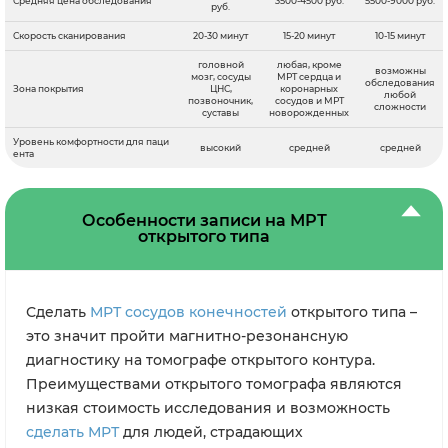
Средняя цена обследования
3500-4500 руб.
5500-9000 руб.
руб.
Скорость сканирования
20-30 минут
15-20 минут
10-15 минут
головной
любая, кроме
возможны
мозг, сосуды
МРТ сердца и
обследования
Зона покрытия
ЦНС,
коронарных
любой
позвоночник,
сосудов и МРТ
сложности
суставы
новорожденных
Уровень комфортности для паци
высокий
средней
средней
ента
Особенности записи на МРТ
открытого типа
Сделать
МРТ сосудов конечностей
открытого типа –
это значит пройти магнитно-резонансную
диагностику на томографе открытого контура.
Преимуществами открытого томографа являются
низкая стоимость исследования и возможность
сделать МРТ
для людей, страдающих