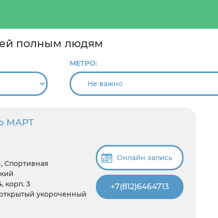
ией полным людям
МЕТРО:
р МАРТ
Онлайн запись
, Спортивная
ский
, корп. 3
+7(812)6464713
луоткрытый укороченный