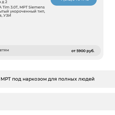
 д 2
 Tim 3.0Т, МРТ Siemens
ытый укороченный тип,
в, УЗИ
детям
от 5900 pуб.
у МРТ под наркозом для полных людей