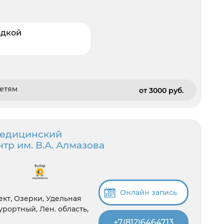
идкой
детям
от 3000 pуб.
медицинский
тр им. В.А. Алмазова
Онлайн запись
кт, Озерки, Удельная
рортный, Лен. область,
+7(812)6464713