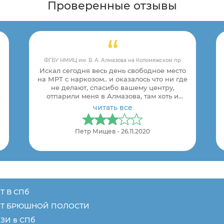
Проверенные отзывы
ФГБУ НМИЦ им. В. А. Алмазова на Коломяжском пр
Искал сегодня весь день свободное место
на МРТ с наркозом.. и оказалось что ни где
не делают, спасибо вашему центру,
й
отпарили меня в Алмазова, там хоть и
через неделю - но делают! спасибо!
читать все
Петр Мищев - 26.11.2020
Т В СПб
КТ БРЮШНОЙ ПОЛОСТИ
ЗИ в СПб