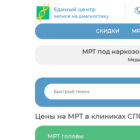
Единый центр
записи на диагностику
СКИДКИ
МР
МРТ под наркозо
Меди
Цены на МРТ в клиниках СП
МРТ головы