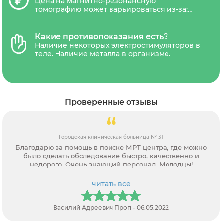
Цена на магнитно-резонансную
законный представитель ребенка).
томографию может варьироваться из-за:
типа томографа (низкопольные,
среднепольные, высокопольные,
сверхвысокопольные), наличия акций и
Какие противопоказания есть?
скидок. В стоимость обследования обычно
Наличие некоторых электростимуляторов в
входит диагностика, письменное
теле. Наличие металла в организме.
заключение рентгенолога и запись
результатов на CD-диск и отправка снимка
на электронную почту.В некоторых
диагностических центрах платной является
услуга распечатки снимка на
Проверенные отзывы
рентгенологическую пленку.
Городская клиническая больница № 31
Благодарю за помощь в поиске МРТ центра, где можно
было сделать обследование быстро, качественно и
недорого. Очень знающий персонал. Молодцы!
читать все
Василий Адреевич Проп - 06.05.2022