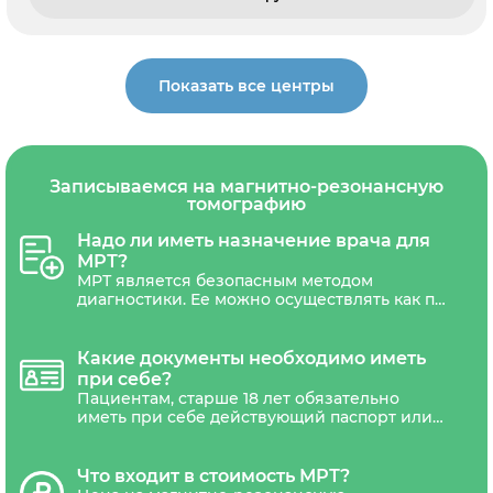
Показать все центры
Записываемся на магнитно-резонансную
томографию
Надо ли иметь назначение врача для
МРТ?
МРТ является безопасным методом
диагностики. Ее можно осуществлять как по
назначению врача, так и по личной
инициативе пациентам любого возраста.
Направления на МРТ может потребоваться
Какие документы необходимо иметь
только беременным женщинам.
при себе?
Пациентам, старше 18 лет обязательно
иметь при себе действующий паспорт или
другой документ удостоверяющий
личность. Дети не достигшие 18 лет,
должны сопровождаться уполномоченным
Что входит в стоимость МРТ?
представителем(один из родителей или