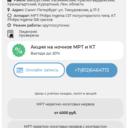
Район:
Выборгский, Калининский, Красногвардейский,
Кронштадтский, Курортный, Лен. область
Адрес:
Санкт-Петербург: ул. Тимуровская, д 17-3
Аппарат:
МРТ Philips Ingenia 1.5T полуоткрытого типа, КТ
Philips Ingenia 128 срезов
Режим работы:
круглосуточно
Лицензия
проверена
Акция на ночное МРТ и КТ
Выгода до 20%
+7(812)6464713
Онлайн запись
Цены с учетом скидок, льгот и акций
МРТ черепно-мозговых нервов
от 4000 pуб.
МРТ черепно-мозговых нервов с контрастом