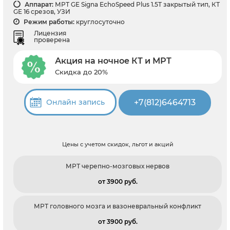
Аппарат:
МРТ GE Signa EchoSpeed Plus 1.5T закрытый тип, КТ
GE 16 срезов, УЗИ
Режим работы:
круглосуточно
Лицензия
проверена
Акция на ночное КТ и МРТ
Скидка до 20%
+7(812)6464713
Онлайн запись
Цены с учетом скидок, льгот и акций
МРТ черепно-мозговых нервов
от 3900 pуб.
МРТ головного мозга и вазоневральный конфликт
от 3900 pуб.