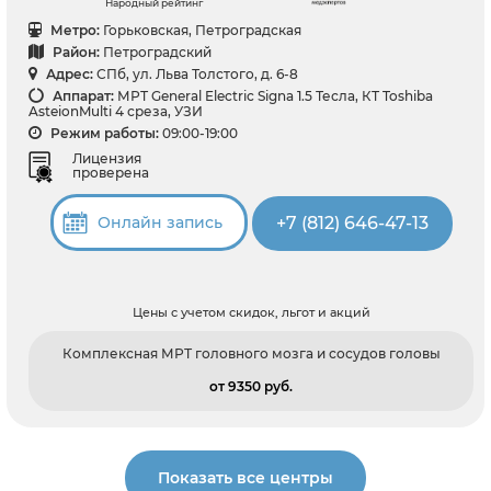
Народный рейтинг
Метро:
Горьковская, Петроградская
Район:
Петроградский
Адрес:
СПб, ул. Льва Толстого, д. 6-8
Аппарат:
МРТ General Electric Signa 1.5 Тесла, КТ Toshiba
AsteionMulti 4 среза, УЗИ
Режим работы:
09:00-19:00
Лицензия
проверена
+7 (812) 646-47-13
Онлайн запись
Цены с учетом скидок, льгот и акций
Комплексная МРТ головного мозга и сосудов головы
от 9350 pуб.
Показать все центры