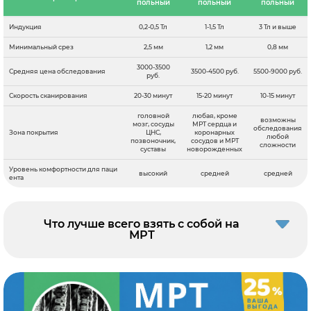
польный
польный
польный
Индукция
0,2-0,5 Тл
1-1,5 Тл
3 Тл и выше
Минимальный срез
2,5 мм
1,2 мм
0,8 мм
3000-3500
Средняя цена обследования
3500-4500 руб.
5500-9000 руб.
руб.
Скорость сканирования
20-30 минут
15-20 минут
10-15 минут
головной
любая, кроме
возможны
мозг, сосуды
МРТ сердца и
обследования
Зона покрытия
ЦНС,
коронарных
любой
позвоночник,
сосудов и МРТ
сложности
суставы
новорожденных
Уровень комфортности для паци
высокий
средней
средней
ента
Что лучше всего взять с собой на
МРТ