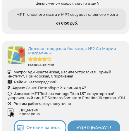
Цены с учетом скидок, льгот и акций
МРТ головного мозга и МРТ сосудов головного мозга
от 6150 pуб.
Детская городская больница №2 Св Марии
Магдалины
Народный рейтинг
Метро:
Адмиралтейская, Василеостровская, Горный
институт, Приморская, Спортивная
Район:
Петроградский
Адрес:
Санкт-Петербург: 2-я линия д 47
Аппарат:
МРТ Toshiba Vantage Titan 1.5T полуоткрытый
укороченный тип, КТ Siemens Somatom Emotion 16 срезов, УЗИ
Режим работы:
круглосуточно
Лицензия
проверена
+7(812)6464713
Онлайн запись