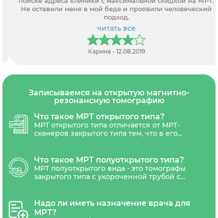
поиске адреса клиники с максимальной скидкой на МРТ.
Не оставили меня в мой беде и проявили человеческий
подход.
читать все
Карина - 12.08.2019
Записываемся на открытую магнитно-
резонансную томографию
Что такое МРТ открытого типа?
МРТ открытого типа отличается от МРТ-
сканеров закрытого типа тем, что в его
конструкции отсутствует туннелеобразная
конструкция. Такая конструкция создает
более просторную и открытую среду во
Что такое МРТ полуоткрытого типа?
время исследования, что может помочь
МРТ полуоткрытого вида - это томографы
пациентам, испытывающим дискомфорт
закрытого типа с укороченной трубой с
или страх в тесных и закрытых
более широким туннелем вокруг пациента,
пространствах.
что создает более просторную и менее
закрытую среду по сравнению с
Надо ли иметь назначение врача для
традиционными МРТ-сканерами закрытого
МРТ?
типа. Такой томограф предназначен для