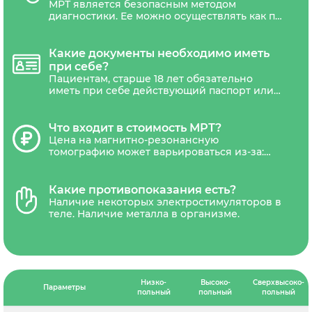
МРТ является безопасным методом
обеспечения большей комфортности
диагностики. Ее можно осуществлять как по
пациента и снижения тревоги, связанной с
назначению врача, так и по личной
ощущением клаустрофобии.
инициативе пациентам любого возраста.
Направления на МРТ может потребоваться
Какие документы необходимо иметь
только беременным женщинам.
при себе?
Пациентам, старше 18 лет обязательно
иметь при себе действующий паспорт или
другой документ удостоверяющий
личность. Дети не достигшие 18 лет,
должны сопровождаться уполномоченным
Что входит в стоимость МРТ?
представителем(один из родителей или
Цена на магнитно-резонансную
законный представитель ребенка).
томографию может варьироваться из-за:
типа томографа (низкопольные,
среднепольные, высокопольные,
сверхвысокопольные), наличия акций и
Какие противопоказания есть?
скидок. В стоимость обследования обычно
Наличие некоторых электростимуляторов в
входит диагностика, письменное
теле. Наличие металла в организме.
заключение рентгенолога и запись
результатов на CD-диск и отправка снимка
на электронную почту.В некоторых
диагностических центрах платной является
услуга распечатки снимка на
рентгенологическую пленку.
Низко-
Высоко-
Сверхвысоко-
Параметры
польный
польный
польный