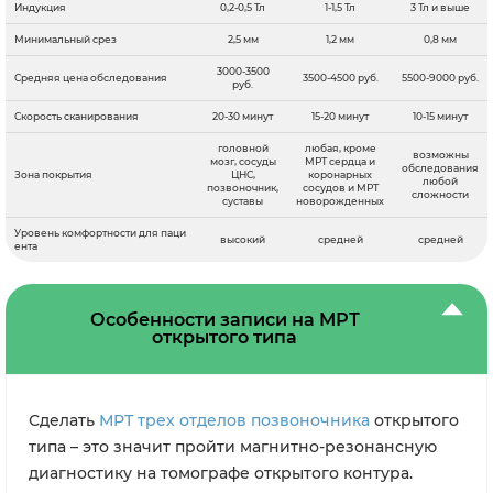
Индукция
0,2-0,5 Тл
1-1,5 Тл
3 Тл и выше
Минимальный срез
2,5 мм
1,2 мм
0,8 мм
3000-3500
Средняя цена обследования
3500-4500 руб.
5500-9000 руб.
руб.
Скорость сканирования
20-30 минут
15-20 минут
10-15 минут
головной
любая, кроме
возможны
мозг, сосуды
МРТ сердца и
обследования
Зона покрытия
ЦНС,
коронарных
любой
позвоночник,
сосудов и МРТ
сложности
суставы
новорожденных
Уровень комфортности для паци
высокий
средней
средней
ента
Особенности записи на МРТ
открытого типа
Сделать
МРТ трех отделов позвоночника
открытого
типа – это значит пройти магнитно-резонансную
диагностику на томографе открытого контура.