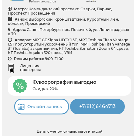
Рейтинг экспертов
Метро:
Комендантский проспект, Озерки, Парнас,
Проспект Просвещения
Район:
Выборгский, Кронштадтский, Курортный, Лен.
область, Приморский
Адрес:
Санкт-Петербург: пос. Песочный, ул. Ленинградская
д 70
Аппарат:
МРТ GE Signa HDTX 1.5T, МРТ Toshiba Titan Vantage
1.5T полуоткрытый укороченный тип, МРТ Toshiba Titan Vantage
3T (Toshiba) закрытый тип, КТ Toshiba Somatom Zoom 64 среза,
КТ Toshiba Aquilon 320 среза, УЗИ
Режим работы:
9:00-21:00
Лицензия
проверена
Флюорография выгодно
Скидка-20%
+7(812)6464713
Онлайн запись
Цены с учетом скидок, льгот и акций