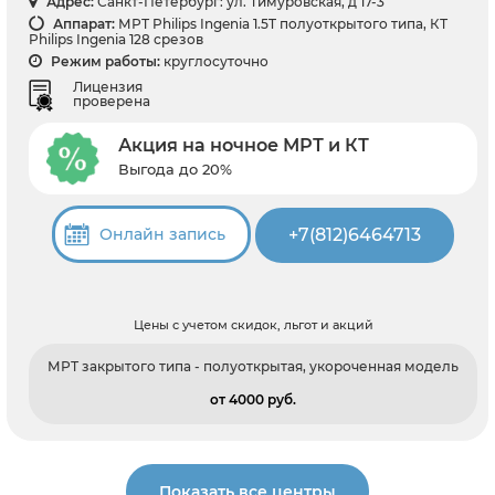
Адрес:
Санкт-Петербург: ул. Тимуровская, д 17-3
Аппарат:
МРТ Philips Ingenia 1.5T полуоткрытого типа, КТ
Philips Ingenia 128 срезов
Режим работы:
круглосуточно
Лицензия
проверена
Акция на ночное МРТ и КТ
Выгода до 20%
+7(812)6464713
Онлайн запись
Цены с учетом скидок, льгот и акций
МРТ закрытого типа - полуоткрытая, укороченная модель
от 4000 pуб.
Показать все центры