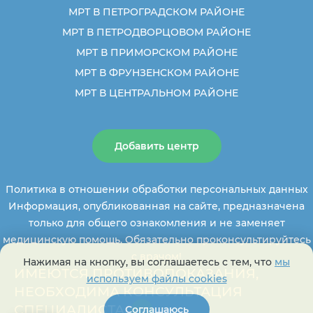
МРТ В ПЕТРОГРАДСКОМ РАЙОНЕ
МРТ В ПЕТРОДВОРЦОВОМ РАЙОНЕ
МРТ В ПРИМОРСКОМ РАЙОНЕ
МРТ В ФРУНЗЕНСКОМ РАЙОНЕ
МРТ В ЦЕНТРАЛЬНОМ РАЙОНЕ
Добавить центр
Политика в отношении обработки персональных данных
Информация, опубликованная на сайте, предназначена
только для общего ознакомления и не заменяет
медицинскую помощь. Обязательно проконсультируйтесь
с врачом!
Нажимая на кнопку, вы соглашаетесь с тем, что
мы
ИМЕЮТСЯ ПРОТИВОПОКАЗАНИЯ,
используем файлы cookies
НЕОБХОДИМА КОНСУЛЬТАЦИЯ
СПЕЦИАЛИСТА.
Соглашаюсь
+16