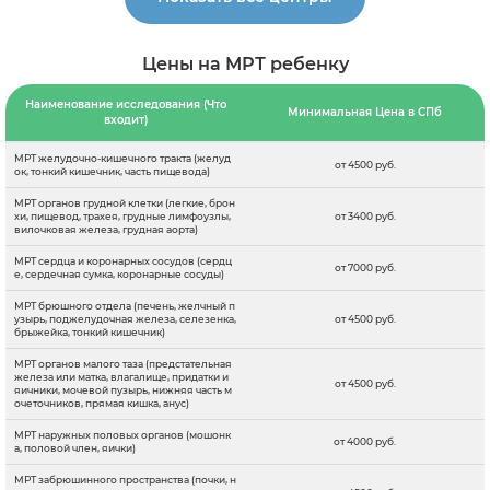
Цены на МРТ ребенку
Наименование исследования (Что
Минимальная Цена в СПб
входит)
МРТ желудочно-кишечного тракта (желуд
от 4500 руб.
ок, тонкий кишечник, часть пищевода)
МРТ органов грудной клетки (легкие, брон
хи, пищевод, трахея, грудные лимфоузлы,
от 3400 руб.
вилочковая железа, грудная аорта)
МРТ сердца и коронарных сосудов (сердц
от 7000 руб.
е, сердечная сумка, коронарные сосуды)
МРТ брюшного отдела (печень, желчный п
узырь, поджелудочная железа, селезенка,
от 4500 руб.
брыжейка, тонкий кишечник)
МРТ органов малого таза (предстательная
железа или матка, влагалище, придатки и
от 4500 руб.
яичники, мочевой пузырь, нижняя часть м
очеточников, прямая кишка, анус)
МРТ наружных половых органов (мошонк
от 4000 руб.
а, половой член, яички)
МРТ забрюшинного пространства (почки, н