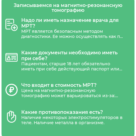
Записываемся на магнитно-резонансную
томографию
Надо ли иметь назначение врача для
МРТ?
МРТ является безопасным методом
диагностики. Ее можно осуществлять как по
назначению врача, так и по личной
инициативе пациентам любого возраста.
Направления на МРТ может потребоваться
Какие документы необходимо иметь
только беременным женщинам.
при себе?
Пациентам, старше 18 лет обязательно
иметь при себе действующий паспорт или
другой документ удостоверяющий
личность. Дети не достигшие 18 лет,
должны сопровождаться уполномоченным
Что входит в стоимость МРТ?
представителем(один из родителей или
Цена на магнитно-резонансную
законный представитель ребенка).
томографию может варьироваться из-за:
типа томографа (низкопольные,
среднепольные, высокопольные,
сверхвысокопольные), наличия акций и
Какие противопоказания есть?
скидок. В стоимость обследования обычно
Наличие некоторых электростимуляторов в
входит диагностика, письменное
теле. Наличие металла в организме.
заключение рентгенолога и запись
результатов на CD-диск и отправка снимка