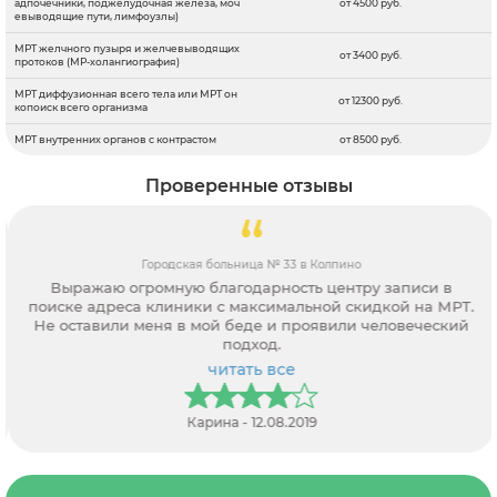
адпочечники, поджелудочная железа, моч
от 4500 руб.
евыводящие пути, лимфоузлы)
МРТ желчного пузыря и желчевыводящих
от 3400 руб.
протоков (МР-холангиография)
МРТ диффузионная всего тела или МРТ он
от 12300 руб.
копоиск всего организма
МРТ внутренних органов с контрастом
от 8500 руб.
Проверенные отзывы
Городская больница № 33 в Колпино
Выражаю огромную благодарность центру записи в
поиске адреса клиники с максимальной скидкой на МРТ.
Не оставили меня в мой беде и проявили человеческий
подход.
читать все
Карина - 12.08.2019