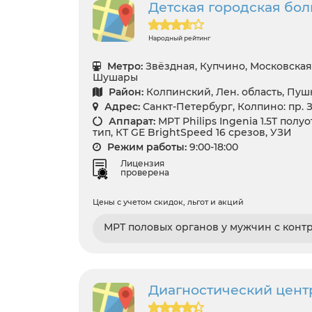
Детская городская бо
Народный рейтинг
Метро:
Звёздная, Купчино, Московская
Шушары
Район:
Колпинский, Лен. область, Пу
Адрес:
Санкт-Петербург, Колпино: пр. З
Аппарат:
МРТ Philips Ingenia 1.5T по
тип, КТ GЕ BrightSpeed 16 срезов, УЗИ
Режим работы:
9:00-18:00
Лицензия
проверена
Цены с учетом скидок, льгот и акций
МРТ половых органов у мужчин с конт
Диагностический цент