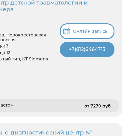
тр детской травматологии и
рнера
Онлайн запись
ов, Новокрестовская
ловская
ский
+7(812)6464713
 д 12
рытый тип, КТ Siemens
растом
от 7270 pуб.
вно-диагностический центр №