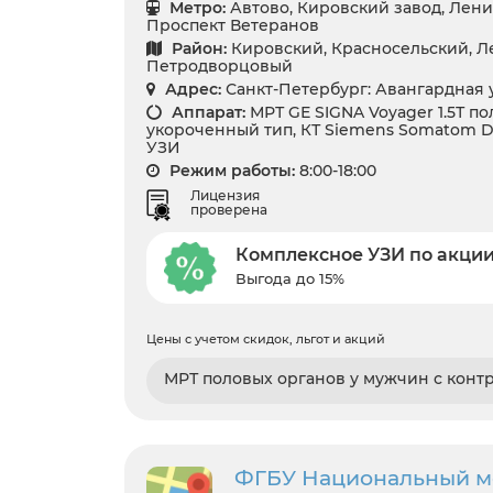
Метро:
Автово, Кировский завод, Лени
Проспект Ветеранов
Район:
Кировский, Красносельский, Ле
Петродворцовый
Адрес:
Санкт-Петербург: Авангардная ул
Аппарат:
МРТ GЕ SIGNA Voyager 1.5Т п
укороченный тип, КТ Siemens Somatom Dif
УЗИ
Режим работы:
8:00-18:00
Лицензия
проверена
Комплексное УЗИ по акци
Выгода до 15%
Цены с учетом скидок, льгот и акций
МРТ половых органов у мужчин с конт
ФГБУ Национальный 