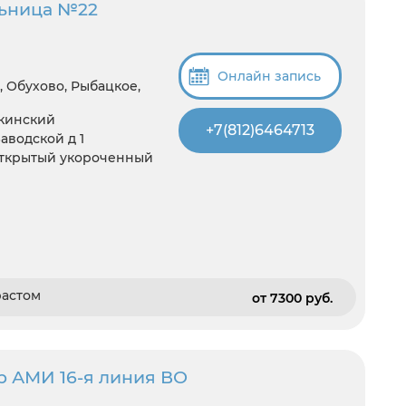
льница №22
Онлайн запись
, Обухово, Рыбацкое,
шкинский
+7(812)6464713
аводской д 1
луоткрытый укороченный
растом
от 7300 pуб.
р АМИ 16-я линия ВО