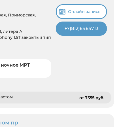
Онлайн запись
кая, Приморская,
+7(812)6464713
1, литера А
hony 1.5T закрытый тип
 ночное МРТ
растом
от 7355 pуб.
ном пр