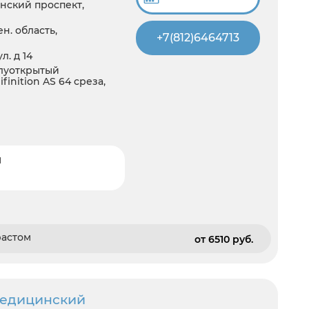
нский проспект,
н. область,
+7(812)6464713
. д 14
олуоткрытый
inition AS 64 среза,
и
растом
от 6510 pуб.
медицинский