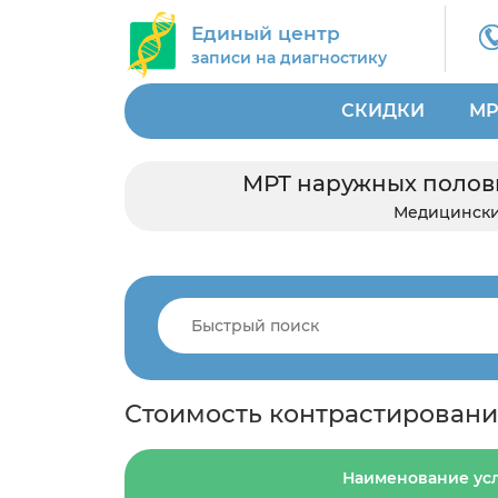
Единый центр
записи на диагностику
СКИДКИ
МР
МРТ наружных половы
Медицински
Стоимость контрастировани
Наименование ус