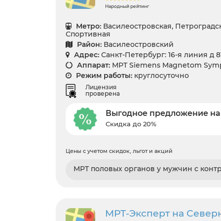
Народный рейтинг
Метро:
Василеостровская, Петроградс
Спортивная
Район:
Василеостровский
Адрес:
Санкт-Петербург: 16-я линия д 8
Аппарат:
МРТ Siemens Magnetom Symp
Режим работы:
круглосуточно
Лицензия
проверена
Выгодное предложение на
Скидка до 20%
Цены с учетом скидок, льгот и акций
МРТ половых органов у мужчин с конт
МРТ-Эксперт на Север