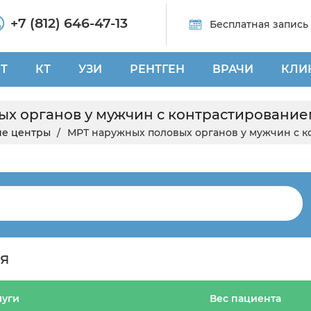
+7 (812) 646-47-13
Бесплатная запись
Т
КТ
УЗИ
РЕНТГЕН
ВРАЧИ
КЛИ
х органов у мужчин с контрастирование
е центры
МРТ наружных половых органов у мужчин с к
я
луги
Вес пациента