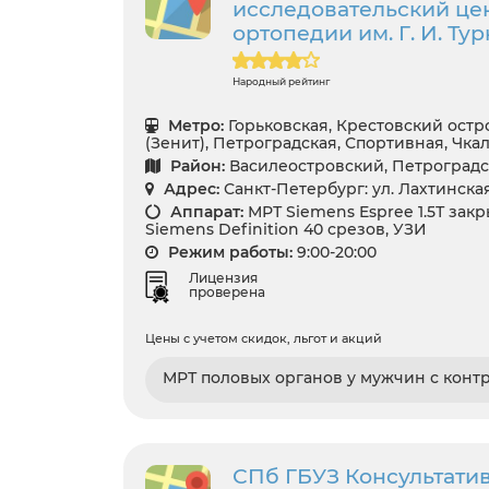
исследовательский цен
ортопедии им. Г. И. Ту
Народный рейтинг
Метро:
Горьковская, Крестовский остр
(Зенит), Петроградская, Спортивная, Чка
Район:
Василеостровский, Петроград
Адрес:
Санкт-Петербург: ул. Лахтинская
Аппарат:
МРТ Siemens Espree 1.5Т зак
Siemens Definition 40 срезов, УЗИ
Режим работы:
9:00-20:00
Лицензия
проверена
Цены с учетом скидок, льгот и акций
МРТ половых органов у мужчин с конт
СПб ГБУЗ Консультати