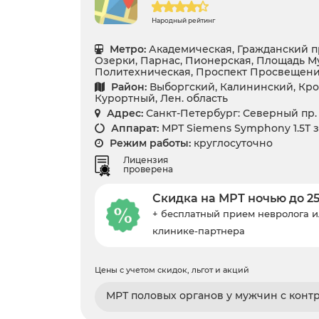
Народный рейтинг
Метро:
Академическая, Гражданский п
Озерки, Парнас, Пионерская, Площадь М
Политехническая, Проспект Просвещени
Район:
Выборгский, Калининский, Кро
Курортный, Лен. область
Адрес:
Санкт-Петербург: Северный пр. 
Аппарат:
МРТ Siemens Symphony 1.5T 
Режим работы:
круглосуточно
Лицензия
проверена
Скидка на МРТ ночью до 2
+ бесплатный прием невролога и
клинике-партнера
Цены с учетом скидок, льгот и акций
МРТ половых органов у мужчин с конт