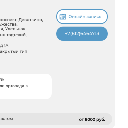
Онлайн запись
роспект, Девяткино,
ужества,
я, Удельная
+7(812)6464713
нштадтский,
д 1А
закрытый тип
5%
ли ортопеда в
растом
от 8000 pуб.