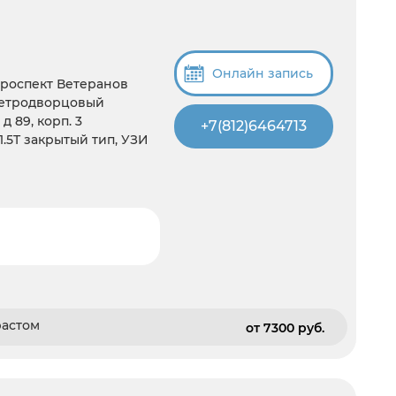
Онлайн запись
Проспект Ветеранов
Петродворцовый
д 89, корп. 3
+7(812)6464713
 1.5T закрытый тип, УЗИ
растом
от 7300 pуб.