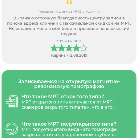
Городская больница № 33 в Колпино
Выражаю огромную благодарность центру записи в
поиске адреса клиники с максимальной скидкой на МРТ.
Не оставили меня в мой беде и проявили человеческий
подход.
читать все
Карина - 12.08.2019
Записываемся на открытую магнитно-
резонансную томографию
Что такое МРТ открытого типа?
МРТ открытого типа отличается от МРТ-
сканеров закрытого типа тем, что в его
конструкции отсутствует туннелеобразная
конструкция. Такая конструкция создает
более просторную и открытую среду во
Что такое МРТ полуоткрытого типа?
время исследования, что может помочь
МРТ полуоткрытого вида - это томографы
пациентам, испытывающим дискомфорт
закрытого типа с укороченной трубой с