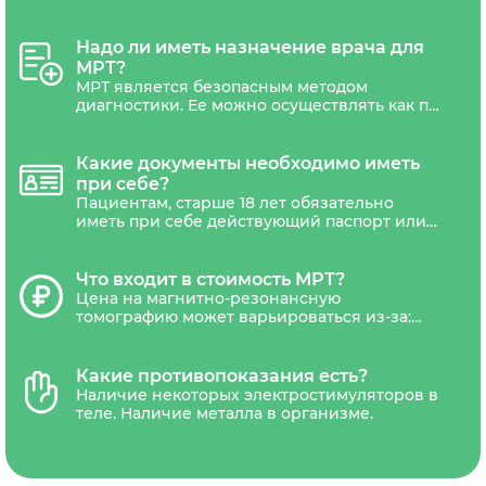
или страх в тесных и закрытых
более широким туннелем вокруг пациента,
пространствах.
что создает более просторную и менее
закрытую среду по сравнению с
Надо ли иметь назначение врача для
традиционными МРТ-сканерами закрытого
МРТ?
типа. Такой томограф предназначен для
МРТ является безопасным методом
обеспечения большей комфортности
диагностики. Ее можно осуществлять как по
пациента и снижения тревоги, связанной с
назначению врача, так и по личной
ощущением клаустрофобии.
инициативе пациентам любого возраста.
Направления на МРТ может потребоваться
Какие документы необходимо иметь
только беременным женщинам.
при себе?
Пациентам, старше 18 лет обязательно
иметь при себе действующий паспорт или
другой документ удостоверяющий
личность. Дети не достигшие 18 лет,
должны сопровождаться уполномоченным
Что входит в стоимость МРТ?
представителем(один из родителей или
Цена на магнитно-резонансную
законный представитель ребенка).
томографию может варьироваться из-за:
типа томографа (низкопольные,
среднепольные, высокопольные,
сверхвысокопольные), наличия акций и
Какие противопоказания есть?
скидок. В стоимость обследования обычно
Наличие некоторых электростимуляторов в
входит диагностика, письменное
теле. Наличие металла в организме.
заключение рентгенолога и запись
результатов на CD-диск и отправка снимка
на электронную почту.В некоторых
диагностических центрах платной является