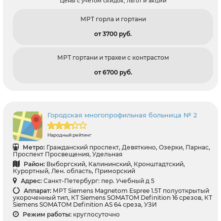
Цены с учетом скидок, льгот и акций
МРТ горла и гортани
от 3700 pуб.
МРТ гортани и трахеи с контрастом
от 6700 pуб.
Городская многопрофильная больница № 2
Народный рейтинг
Метро:
Гражданский проспект, Девяткино, Озерки, Парнас,
Проспект Просвещения, Удельная
Район:
Выборгский, Калининский, Кронштадтский,
Курортный, Лен. область, Приморский
Адрес:
Санкт-Петербург: пер. Учебный д 5
Аппарат:
МРТ Siemens Magnetom Espree 1.5T полуоткрытый
укороченный тип, КТ Siemens SOMATOM Definition 16 срезов, КТ
Siemens SOMATOM Definition AS 64 среза, УЗИ
Режим работы:
круглосуточно