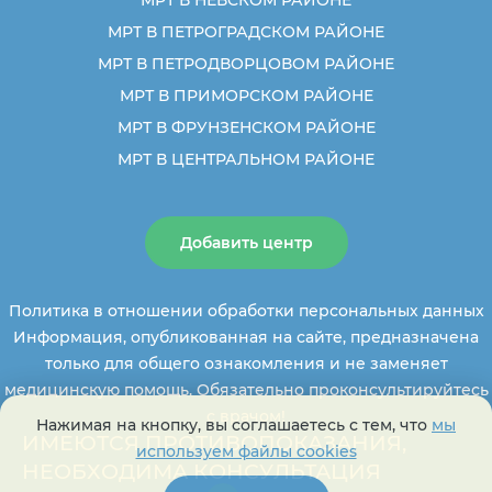
МРТ В ПЕТРОГРАДСКОМ РАЙОНЕ
МРТ В ПЕТРОДВОРЦОВОМ РАЙОНЕ
МРТ В ПРИМОРСКОМ РАЙОНЕ
МРТ В ФРУНЗЕНСКОМ РАЙОНЕ
МРТ В ЦЕНТРАЛЬНОМ РАЙОНЕ
Добавить центр
Политика в отношении обработки персональных данных
Информация, опубликованная на сайте, предназначена
только для общего ознакомления и не заменяет
медицинскую помощь. Обязательно проконсультируйтесь
с врачом!
Нажимая на кнопку, вы соглашаетесь с тем, что
мы
ИМЕЮТСЯ ПРОТИВОПОКАЗАНИЯ,
используем файлы cookies
НЕОБХОДИМА КОНСУЛЬТАЦИЯ