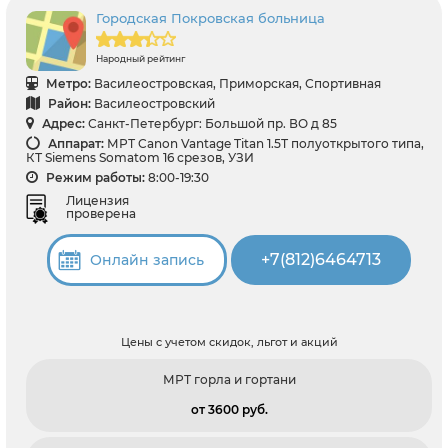
Городская Покровская больница
Народный рейтинг
Метро:
Василеостровская, Приморская, Спортивная
Район:
Василеостровский
Адрес:
Санкт-Петербург: Большой пр. ВО д 85
Аппарат:
МРТ Canon Vantage Titan 1.5Т полуоткрытого типа,
КТ Siemens Somatom 16 срезов, УЗИ
Режим работы:
8:00-19:30
Лицензия
проверена
+7(812)6464713
Онлайн запись
Цены с учетом скидок, льгот и акций
МРТ горла и гортани
от 3600 pуб.