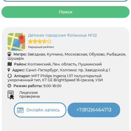
Поиск
Детская городская больница №22
Народный рейтинг
Метро:
Звёздная, Купчино, Московская, Обухово, Рыбацкое,
Шушары
Район:
Колпинский, Лен. область, Пушкинский
Адрес:
Санкт-Петербург, Колпино: пр. Заводской д 1
Аппарат:
МРТ Philips Ingenia 1.5T полуоткрытый
укороченный тип, КТ GЕ BrightSpeed 16 срезов, УЗИ
Режим работы:
9:00-18:00
Лицензия
проверена
+7(812)6464713
Онлайн запись