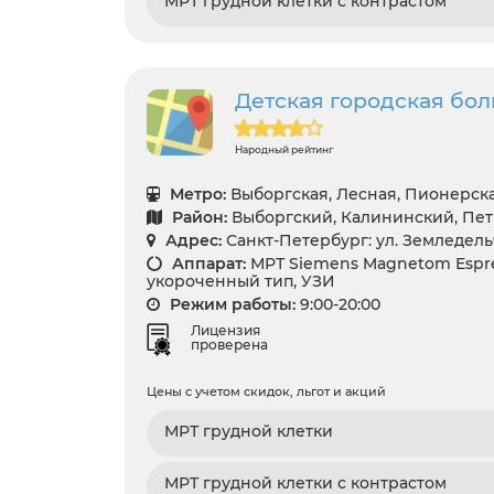
МРТ грудной клетки с контрастом
Детская городская бол
Народный рейтинг
Метро:
Выборгская, Лесная, Пионерска
Район:
Выборгский, Калининский, Пе
Адрес:
Санкт-Петербург: ул. Земледель
Аппарат:
МРТ Siemens Magnetom Espre
укороченный тип, УЗИ
Режим работы:
9:00-20:00
Лицензия
проверена
Цены с учетом скидок, льгот и акций
МРТ грудной клетки
МРТ грудной клетки с контрастом