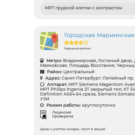
МРТ грудной клетки с контрастом
Городская Мариинская
Народный рейтинг
Метро:
Владимирская, Гостиный двор, 
Маяковская, Площадь Восстания, Черны
Район:
Центральный
Адрес:
Санкт-Петербург: Литейный пр. 
Аппарат:
МРТ Siemens Magentom Avanto
МРТ Philips Ingenia 3Т закрытый тип, КТ
Definition AS64 64 среза, Siemens Somat
УЗИ
Режим работы:
круглосуточно
Лицензия
проверена
Цены с учетом скидок, льгот и акций