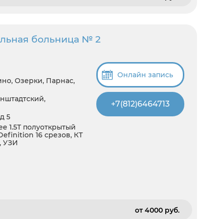
льная больница № 2
Онлайн запись
но, Озерки, Парнас,
нштадтский,
+7(812)6464713
д 5
e 1.5T полуоткрытый
inition 16 срезов, КТ
, УЗИ
от 4000 pуб.