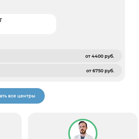
Т
от 4400 pуб.
от 6750 pуб.
ать все центры