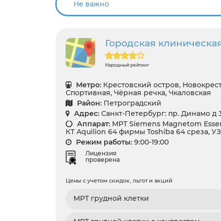
Городская клиническа
Народный рейтинг
Метро:
Крестовский остров, Новокрест
Спортивная, Чёрная речка, Чкаловская
Район:
Петроградский
Адрес:
Санкт-Петербург: пр. Динамо д 
Аппарат:
МРТ Siemens Magnetom Essenz
КТ Aquilion 64 фирмы Toshiba 64 среза, У
Режим работы:
9:00-19:00
Лицензия
проверена
Цены с учетом скидок, льгот и акций
МРТ грудной клетки