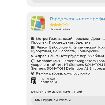
Городская многопрофи
Народный рейтинг
Метро:
Гражданский проспект, Девятки
Проспект Просвещения, Удельная
Район:
Выборгский, Калининский, Кро
Курортный, Лен. область, Приморский
Адрес:
Санкт-Петербург: пер. Учебный 
Аппарат:
МРТ Siemens Magnetom Espre
укороченный тип, КТ Siemens SOMATOM Def
Siemens SOMATOM Definition AS 64 среза
Режим работы:
круглосуточно
Лицензия
проверена
Цены с учетом скидок, льгот и акций
МРТ грудной клетки