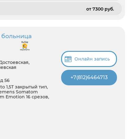
от 7300 pуб.
 больница
Онлайн запись
Достоевская,
шевская
+7(812)6464713
д 56
 1,5Т закрытый тип,
 Siemens Somatom
om Emotion 16 срезов,