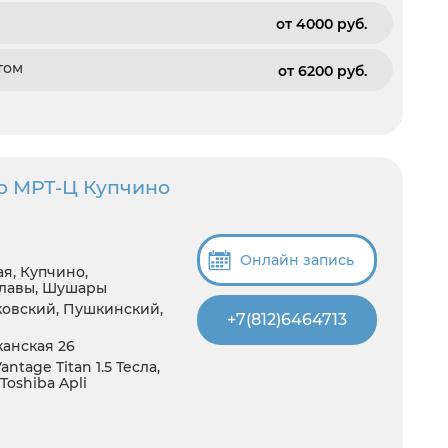
от 4000 pуб.
том
от 6200 pуб.
р МРТ-Ц Купчино
Онлайн запись
ая, Купчино,
Славы, Шушары
ковский, Пушкинский,
+7(812)6464713
канская 26
tage Titan 1.5 Тесла,
Toshiba Apli