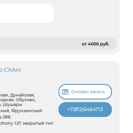
от 4000 pуб.
р СКАН
Онлайн запись
кая, Дунайская,
одная, Обухово,
е, Шушары
+7(812)6464713
ский, Фрунзенский
д 38Б
hony 1.5T закрытый тип