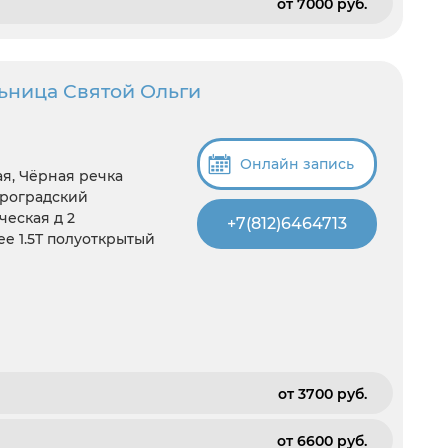
от 7000 pуб.
ьница Святой Ольги
Онлайн запись
я, Чёрная речка
троградский
ческая д 2
+7(812)6464713
e 1.5T полуоткрытый
от 3700 pуб.
от 6600 pуб.