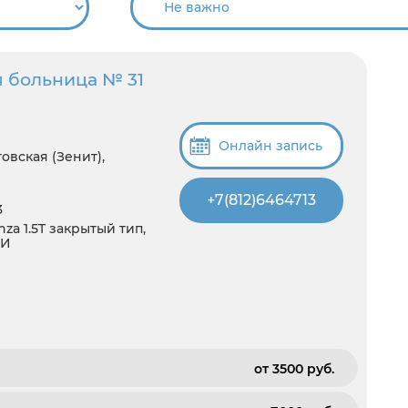
я больница № 31
Онлайн запись
овская (Зенит),
+7(812)6464713
3
a 1.5T закрытый тип,
ЗИ
от 3500 pуб.