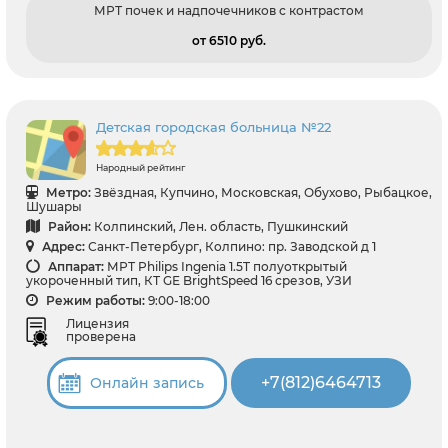
МРТ почек и надпочечников с контрастом
от 6510 pуб.
Детская городская больница №22
Народный рейтинг
Метро:
Звёздная, Купчино, Московская, Обухово, Рыбацкое,
Шушары
Район:
Колпинский, Лен. область, Пушкинский
Адрес:
Санкт-Петербург, Колпино: пр. Заводской д 1
Аппарат:
МРТ Philips Ingenia 1.5T полуоткрытый
укороченный тип, КТ GЕ BrightSpeed 16 срезов, УЗИ
Режим работы:
9:00-18:00
Лицензия
проверена
+7(812)6464713
Онлайн запись