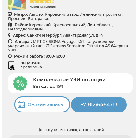
Народный рейтинг
Метро:
Автово, Кировский завод, Ленинский проспект,
Проспект Ветеранов
Район:
Кировский, Красносельский, Лен. область,
Петродворцовый
Адрес:
Санкт-Петербург: Авангардная ул. д 14
Аппарат:
МРТ GЕ SIGNA Voyager 1.5Т полуоткрытый
укороченный тип, КТ Siemens Somatom Difinition AS 64 среза,
УЗИ
Режим работы:
8:00-18:00
Лицензия
проверена
Комплексное УЗИ по акции
Выгода до 15%
+7(812)6464713
Онлайн запись
Цены с учетом скидок, льгот и акций