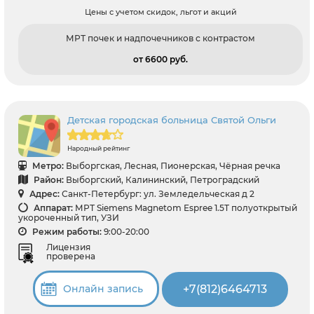
Цены с учетом скидок, льгот и акций
МРТ почек и надпочечников с контрастом
от 6600 pуб.
Детская городская больница Святой Ольги
Народный рейтинг
Метро:
Выборгская, Лесная, Пионерская, Чёрная речка
Район:
Выборгский, Калининский, Петроградский
Адрес:
Санкт-Петербург: ул. Земледельческая д 2
Аппарат:
МРТ Siemens Magnetom Espree 1.5T полуоткрытый
укороченный тип, УЗИ
Режим работы:
9:00-20:00
Лицензия
проверена
+7(812)6464713
Онлайн запись