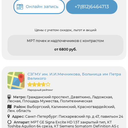
+7(812)6464713
Онлайн запись
Цены с учетом скидок, льгот и акций
МРТ почек и надпочечников с контрастом
от 6800 pуб.
СЗГМУ им. И.И.Мечникова, Больница им Петра
Великого
Народный рейтинг
Метро:
Гражданский проспект, Девяткино, Ладожская,
Лесная, Площадь Мужества, Политехническая
Район:
Выборгский, Калининский, Красногвардейский,
Лен. область
Адрес:
Санкт-Петербург: Пискаревский пр. д 47, павильон 24
Аппарат:
МРТ GE Signa Excite HD 1.5Т закрытый тип, КТ
Toshiba Aguilion 64 среза, КТ Siemens Somatom Definition AS с