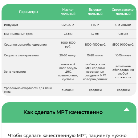
Низко-
Высоко-
Сверхвысоко-
Параметры
польный
польный
польный
Индукция
0,2-0,5 Тл
1-1,5 Тл
3 Тл и выше
Минимальный срез
2,5 мм
1,2 мм
0,8 мм
3000-3500
Средняя цена обследования
3500-4500 руб.
5500-9000 руб.
руб.
Скорость сканирования
20-30 минут
15-20 минут
10-15 минут
головной
любая, кроме
возможны
мозг, сосуды
МРТ сердца и
обследования
Зона покрытия
ЦНС,
коронарных
любой
позвоночник,
сосудов и МРТ
сложности
суставы
новорожденных
Уровень комфортности для паци
высокий
средней
средней
ента
Как сделать МРТ качественно
Чтобы сделать качественную МРТ, пациенту нужно