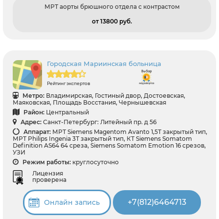
МРТ аорты брюшного отдела с контрастом
от 13800 pуб.
Городская Мариинская больница
Рейтинг экспертов
Метро:
Владимирская, Гостиный двор, Достоевская,
Маяковская, Площадь Восстания, Чернышевская
Район:
Центральный
Адрес:
Санкт-Петербург: Литейный пр. д 56
Аппарат:
МРТ Siemens Magentom Avanto 1,5Т закрытый тип,
МРТ Philips Ingenia 3Т закрытый тип, КТ Siemens Somatom
Definition AS64 64 среза, Siemens Somatom Emotion 16 срезов,
УЗИ
Режим работы:
круглосуточно
Лицензия
проверена
+7(812)6464713
Онлайн запись