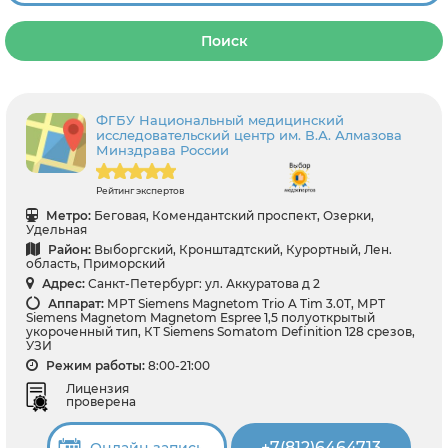
Поиск
ФГБУ Национальный медицинский
исследовательский центр им. В.А. Алмазова
Минздрава России
Рейтинг экспертов
Метро:
Беговая, Комендантский проспект, Озерки,
Удельная
Район:
Выборгский, Кронштадтский, Курортный, Лен.
область, Приморский
Адрес:
Санкт-Петербург: ул. Аккуратова д 2
Аппарат:
МРТ Siemens Magnetom Trio A Tim 3.0Т, МРТ
Siemens Magnetom Magnetom Espree 1,5 полуоткрытый
укороченный тип, КТ Siemens Somatom Definition 128 срезов,
УЗИ
Режим работы:
8:00-21:00
Лицензия
проверена
+7(812)6464713
Онлайн запись