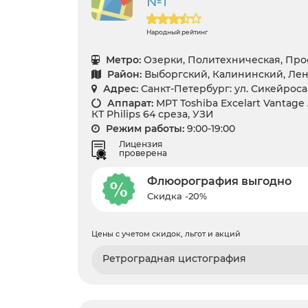
№1
Народный рейтинг
Метро:
Озерки, Политехническая, Пр
Район:
Выборгский, Калининский, Лен
Адрес:
Санкт-Петербург: ул. Сикейроса 
Аппарат:
МРТ Toshiba Excelart Vantage 
КТ Philips 64 среза, УЗИ
Режим работы:
9:00-19:00
Лицензия
проверена
Флюорография выгодно
Скидка -20%
Цены с учетом скидок, льгот и акций
Ретроградная цистография