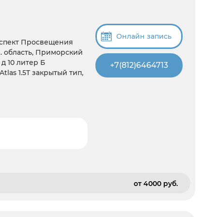
Онлайн запись
оспект Просвещения
. область, Приморский
д 10 литер Б
+7(812)6464713
Atlas 1.5T закрытый тип,
от 4000 pуб.