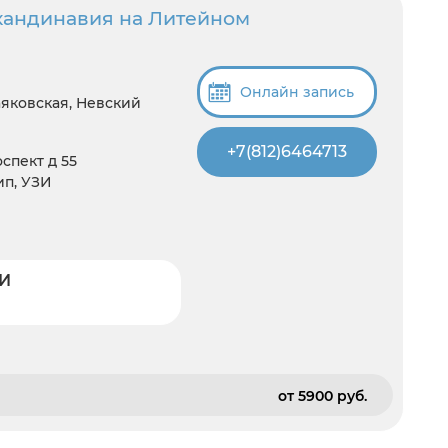
кандинавия на Литейном
Онлайн запись
аяковская, Невский
+7(812)6464713
спект д 55
ип, УЗИ
ЗИ
от 5900 pуб.