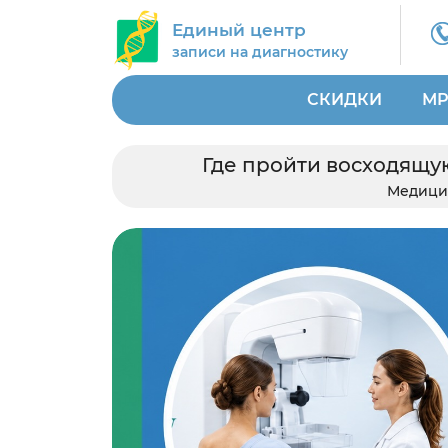
Единый центр
записи на диагностику
СКИДКИ
МР
Где пройти восходящу
Медици