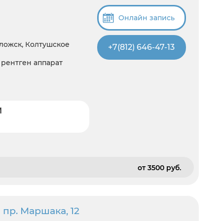
Онлайн запись
оложск, Колтушское
+7(812) 646-47-13
, рентген аппарат
И
от 3500 pуб.
 пр. Маршака, 12