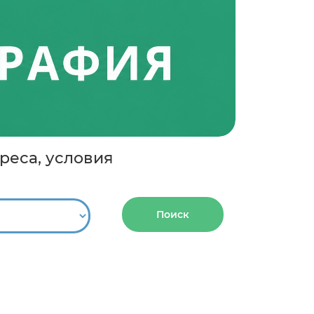
реса, условия
Поиск