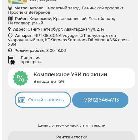
Народный рейтинг
Метро:
Автово, Кировский завод, Ленинский проспект,
Проспект Ветеранов
Район:
Кировский, Красносельский, Лен. область,
Петродворцовый
Адрес:
Санкт-Петербург: Авангардная ул. д 14
Аппарат:
МРТ GЕ SIGNA Voyager 1.5Т полуоткрытый
укороченный тип, КТ Siemens Somatom Difinition AS 64 среза,
УЗИ
Режим работы:
8:00-18:00
Лицензия
проверена
Комплексное УЗИ по акции
Выгода до 15%
+7(812)6464713
Онлайн запись
Цены с учетом скидок, льгот и акций
Рентген глотки