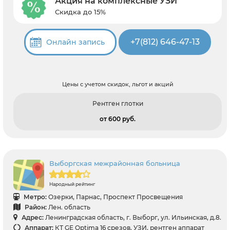
Акция на комплексные УЗИ
Скидка до 15%
+7(812) 646-47-13
Онлайн запись
Цены с учетом скидок, льгот и акций
Рентген глотки
от 600 pуб.
Выборгская межрайонная больница
Народный рейтинг
Метро:
Озерки, Парнас, Проспект Просвещения
Район:
Лен. область
Адрес:
Ленинградская область, г. Выборг, ул. Ильинская, д.8.
Аппарат:
КТ GE Optima 16 срезов, УЗИ, рентген аппарат