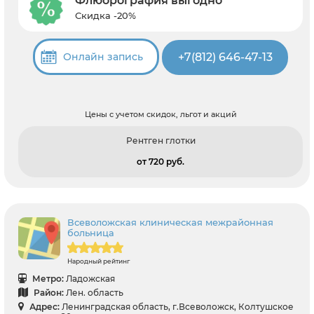
Флюорография выгодно
Скидка -20%
+7(812) 646-47-13
Онлайн запись
Цены с учетом скидок, льгот и акций
Рентген глотки
от 720 pуб.
Всеволожская клиническая межрайонная
больница
Народный рейтинг
Метро:
Ладожская
Район:
Лен. область
Адрес:
Ленинградская область, г.Всеволожск, Колтушское