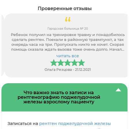
Проверенные отзывы
Городская больница № 20
Ребенок получил на тренировке травму и понадобилось
сделать рентген. Поехали в районную травмпункт, а так
очередь часа на три. Пропускать никто не хочет. Скорая
помощь сказала ждать вызова тоже очень долго. Начали
звонить частным клиникам, а так требуют направление. В
читать все
итоге только через вас нашли возможность записаться.
Оператор все рассказала, как, где и какие документы
потребуются. Спасибо за помощь.
Ольга Резцова - 21.12.2021
Что важно знать о записи на
рентгенографию поджелудочной
железы взрослому пациенту
Записаться на
рентген поджелудочной железы