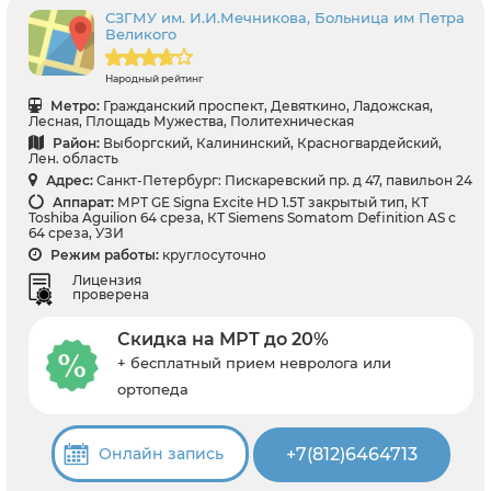
СЗГМУ им. И.И.Мечникова, Больница им Петра
Великого
Народный рейтинг
Метро:
Гражданский проспект, Девяткино, Ладожская,
Лесная, Площадь Мужества, Политехническая
Район:
Выборгский, Калининский, Красногвардейский,
Лен. область
Адрес:
Санкт-Петербург: Пискаревский пр. д 47, павильон 24
Аппарат:
МРТ GE Signa Excite HD 1.5Т закрытый тип, КТ
Toshiba Aguilion 64 среза, КТ Siemens Somatom Definition AS с
64 среза, УЗИ
Режим работы:
круглосуточно
Лицензия
проверена
Скидка на МРТ до 20%
+ бесплатный прием невролога или
ортопеда
+7(812)6464713
Онлайн запись